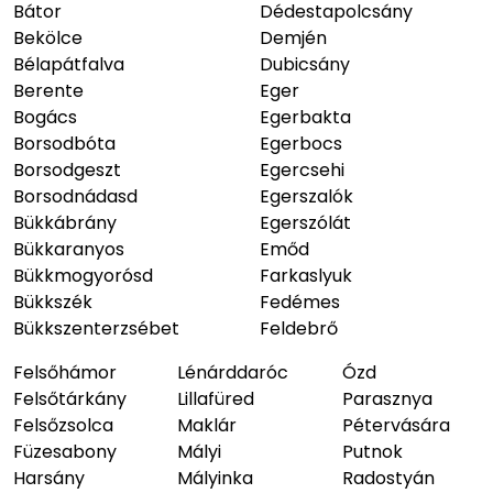
Bátor
Dédestapolcsány
Bekölce
Demjén
Bélapátfalva
Dubicsány
Berente
Eger
Bogács
Egerbakta
Borsodbóta
Egerbocs
Borsodgeszt
Egercsehi
Borsodnádasd
Egerszalók
Bükkábrány
Egerszólát
Bükkaranyos
Emőd
Bükkmogyorósd
Farkaslyuk
Bükkszék
Fedémes
Bükkszenterzsébet
Feldebrő
Felsőhámor
Lénárddaróc
Ózd
Felsőtárkány
Lillafüred
Parasznya
Felsőzsolca
Maklár
Pétervására
Füzesabony
Mályi
Putnok
Harsány
Mályinka
Radostyán