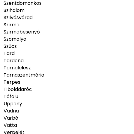
Szentdomonkos
Szihalom
Szilvásvárad
Szirma
Szirmabesenyő
Szomolya
Szúcs
Tard
Tardona
Tarnalelesz
Tarnaszentmária
Terpes
Tibolddaróc
Tófalu
Uppony
Vadna
Varbó
Vatta
Verpelét