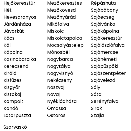
Hejőkeresztúr
Mezőkeresztes
Répáshuta
Hét
Mezőkövesd
Sajóbábony
Hevesaranyos
Mezőnyárád
Sajóecseg
Járdánháza
Mikófalva
Sajóivánka
Jávorkút
Miskolc
Sajókápolna
Kács
Miskolctapolca
Sajókeresztúr
Kál
Mocsolyástelep
Sajólászlófalva
Kápolna
Mónosbél
Sajómercse
Kazincbarcika
Nagybarca
Sajónémeti
Kerecsend
Nagytálya
Sajópüspöki
Királd
Nagyvisnyó
Sajószentpéter
Kisfüzes
Nekézseny
Sajóvelezd
Kisgyőr
Noszvaj
Sály
Kistokaj
Novaj
Sáta
Kompolt
Nyékládháza
Serényfalva
Kondó
Ómassa
Sirok
Latorpuszta
Ostoros
Szajla
Szarvaskő