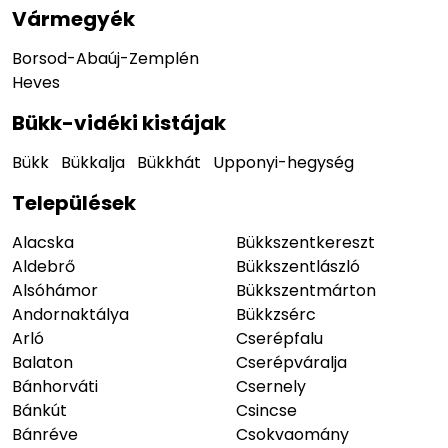
Vármegyék
Borsod-Abaúj-Zemplén
Heves
Bükk-vidéki kistájak
Bükk
Bükkalja
Bükkhát
Upponyi-hegység
Települések
Alacska
Bükkszentkereszt
Aldebrő
Bükkszentlászló
Alsóhámor
Bükkszentmárton
Andornaktálya
Bükkzsérc
Arló
Cserépfalu
Balaton
Cserépváralja
Bánhorváti
Csernely
Bánkút
Csincse
Bánréve
Csokvaomány