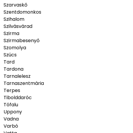
Szarvaskő
Szentdomonkos
Szihalom
Szilvásvárad
Szirma
Szirmabesenyő
Szomolya
Szúcs
Tard
Tardona
Tarnalelesz
Tarnaszentmária
Terpes
Tibolddaróc
Tófalu
Uppony
Vadna
Varbó