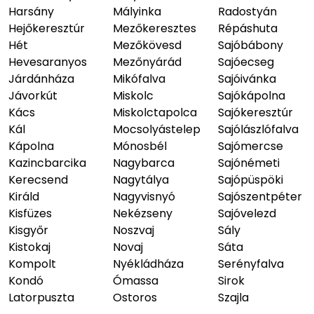
Harsány
Mályinka
Radostyán
Hejőkeresztúr
Mezőkeresztes
Répáshuta
Hét
Mezőkövesd
Sajóbábony
Hevesaranyos
Mezőnyárád
Sajóecseg
Járdánháza
Mikófalva
Sajóivánka
Jávorkút
Miskolc
Sajókápolna
Kács
Miskolctapolca
Sajókeresztúr
Kál
Mocsolyástelep
Sajólászlófalva
Kápolna
Mónosbél
Sajómercse
Kazincbarcika
Nagybarca
Sajónémeti
Kerecsend
Nagytálya
Sajópüspöki
Királd
Nagyvisnyó
Sajószentpéter
Kisfüzes
Nekézseny
Sajóvelezd
Kisgyőr
Noszvaj
Sály
Kistokaj
Novaj
Sáta
Kompolt
Nyékládháza
Serényfalva
Kondó
Ómassa
Sirok
Latorpuszta
Ostoros
Szajla