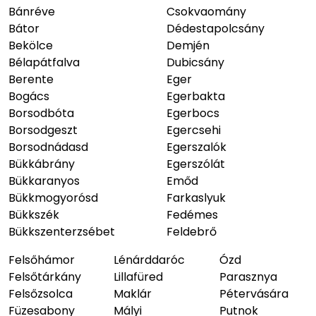
Bánréve
Csokvaomány
Bátor
Dédestapolcsány
Bekölce
Demjén
Bélapátfalva
Dubicsány
Berente
Eger
Bogács
Egerbakta
Borsodbóta
Egerbocs
Borsodgeszt
Egercsehi
Borsodnádasd
Egerszalók
Bükkábrány
Egerszólát
Bükkaranyos
Emőd
Bükkmogyorósd
Farkaslyuk
Bükkszék
Fedémes
Bükkszenterzsébet
Feldebrő
Felsőhámor
Lénárddaróc
Ózd
Felsőtárkány
Lillafüred
Parasznya
Felsőzsolca
Maklár
Pétervására
Füzesabony
Mályi
Putnok