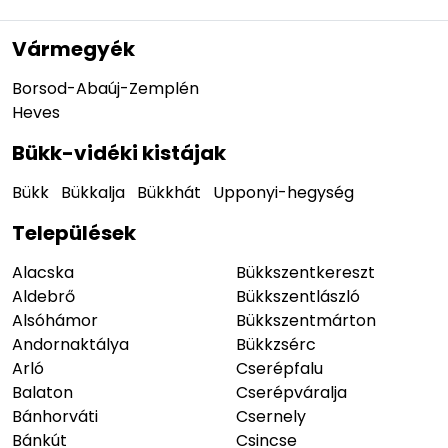
Vármegyék
Borsod-Abaúj-Zemplén
Heves
Bükk-vidéki kistájak
Bükk
Bükkalja
Bükkhát
Upponyi-hegység
Települések
Alacska
Bükkszentkereszt
Aldebrő
Bükkszentlászló
Alsóhámor
Bükkszentmárton
Andornaktálya
Bükkzsérc
Arló
Cserépfalu
Balaton
Cserépváralja
Bánhorváti
Csernely
Bánkút
Csincse