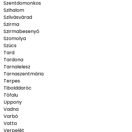
Szentdomonkos
Szihalom
Szilvásvárad
Szirma
Szirmabesenyő
Szomolya
Szúcs
Tard
Tardona
Tarnalelesz
Tarnaszentmária
Terpes
Tibolddaróc
Tófalu
Uppony
Vadna
Varbó
Vatta
Verpelét