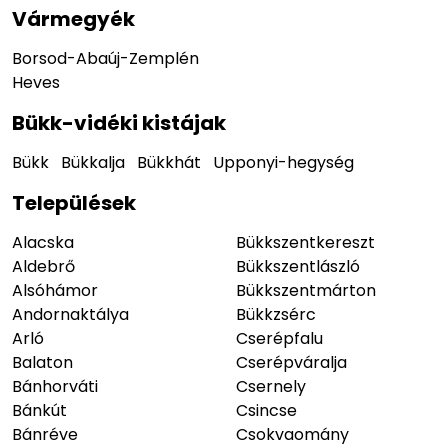
Vármegyék
Borsod-Abaúj-Zemplén
Heves
Bükk-vidéki kistájak
Bükk
Bükkalja
Bükkhát
Upponyi-hegység
Települések
Alacska
Bükkszentkereszt
Aldebrő
Bükkszentlászló
Alsóhámor
Bükkszentmárton
Andornaktálya
Bükkzsérc
Arló
Cserépfalu
Balaton
Cserépváralja
Bánhorváti
Csernely
Bánkút
Csincse
Bánréve
Csokvaomány