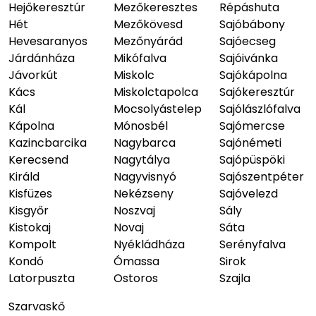
Hejőkeresztúr
Mezőkeresztes
Répáshuta
Hét
Mezőkövesd
Sajóbábony
Hevesaranyos
Mezőnyárád
Sajóecseg
Járdánháza
Mikófalva
Sajóivánka
Jávorkút
Miskolc
Sajókápolna
Kács
Miskolctapolca
Sajókeresztúr
Kál
Mocsolyástelep
Sajólászlófalva
Kápolna
Mónosbél
Sajómercse
Kazincbarcika
Nagybarca
Sajónémeti
Kerecsend
Nagytálya
Sajópüspöki
Királd
Nagyvisnyó
Sajószentpéter
Kisfüzes
Nekézseny
Sajóvelezd
Kisgyőr
Noszvaj
Sály
Kistokaj
Novaj
Sáta
Kompolt
Nyékládháza
Serényfalva
Kondó
Ómassa
Sirok
Latorpuszta
Ostoros
Szajla
Szarvaskő