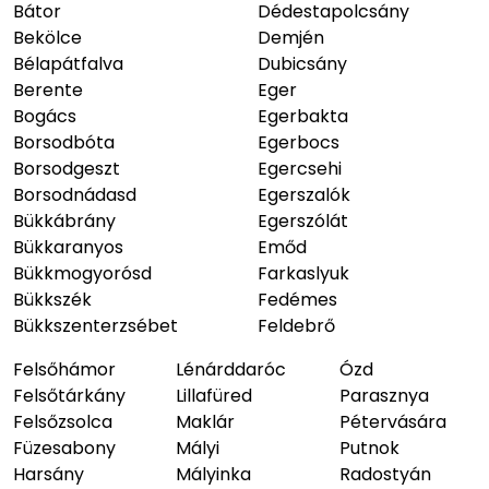
Bátor
Dédestapolcsány
Bekölce
Demjén
Bélapátfalva
Dubicsány
Berente
Eger
Bogács
Egerbakta
Borsodbóta
Egerbocs
Borsodgeszt
Egercsehi
Borsodnádasd
Egerszalók
Bükkábrány
Egerszólát
Bükkaranyos
Emőd
Bükkmogyorósd
Farkaslyuk
Bükkszék
Fedémes
Bükkszenterzsébet
Feldebrő
Felsőhámor
Lénárddaróc
Ózd
Felsőtárkány
Lillafüred
Parasznya
Felsőzsolca
Maklár
Pétervására
Füzesabony
Mályi
Putnok
Harsány
Mályinka
Radostyán