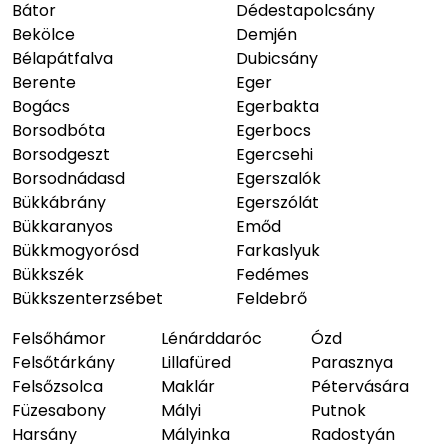
Bátor
Dédestapolcsány
Bekölce
Demjén
Bélapátfalva
Dubicsány
Berente
Eger
Bogács
Egerbakta
Borsodbóta
Egerbocs
Borsodgeszt
Egercsehi
Borsodnádasd
Egerszalók
Bükkábrány
Egerszólát
Bükkaranyos
Emőd
Bükkmogyorósd
Farkaslyuk
Bükkszék
Fedémes
Bükkszenterzsébet
Feldebrő
Felsőhámor
Lénárddaróc
Ózd
Felsőtárkány
Lillafüred
Parasznya
Felsőzsolca
Maklár
Pétervására
Füzesabony
Mályi
Putnok
Harsány
Mályinka
Radostyán