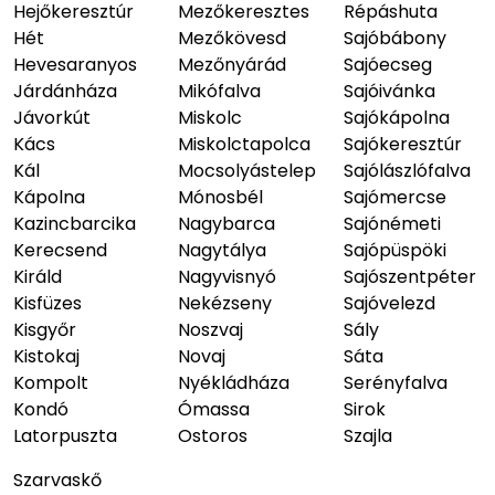
Hejőkeresztúr
Mezőkeresztes
Répáshuta
Hét
Mezőkövesd
Sajóbábony
Hevesaranyos
Mezőnyárád
Sajóecseg
Járdánháza
Mikófalva
Sajóivánka
Jávorkút
Miskolc
Sajókápolna
Kács
Miskolctapolca
Sajókeresztúr
Kál
Mocsolyástelep
Sajólászlófalva
Kápolna
Mónosbél
Sajómercse
Kazincbarcika
Nagybarca
Sajónémeti
Kerecsend
Nagytálya
Sajópüspöki
Királd
Nagyvisnyó
Sajószentpéter
Kisfüzes
Nekézseny
Sajóvelezd
Kisgyőr
Noszvaj
Sály
Kistokaj
Novaj
Sáta
Kompolt
Nyékládháza
Serényfalva
Kondó
Ómassa
Sirok
Latorpuszta
Ostoros
Szajla
Szarvaskő