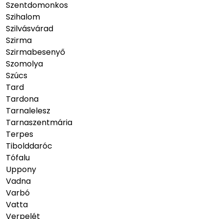
Szentdomonkos
Szihalom
Szilvásvárad
Szirma
Szirmabesenyő
Szomolya
Szúcs
Tard
Tardona
Tarnalelesz
Tarnaszentmária
Terpes
Tibolddaróc
Tófalu
Uppony
Vadna
Varbó
Vatta
Verpelét