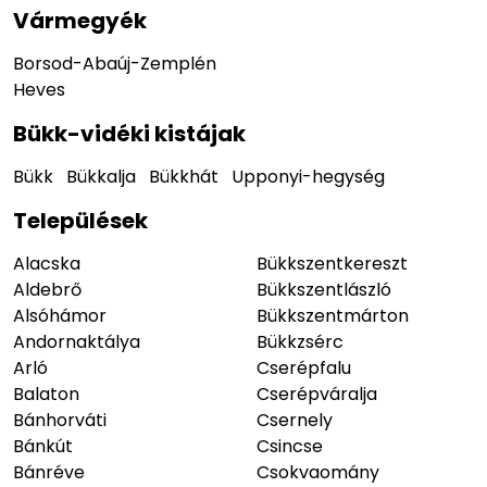
Vármegyék
Borsod-Abaúj-Zemplén
Heves
Bükk-vidéki kistájak
Bükk
Bükkalja
Bükkhát
Upponyi-hegység
Települések
Alacska
Bükkszentkereszt
Aldebrő
Bükkszentlászló
Alsóhámor
Bükkszentmárton
Andornaktálya
Bükkzsérc
Arló
Cserépfalu
Balaton
Cserépváralja
Bánhorváti
Csernely
Bánkút
Csincse
Bánréve
Csokvaomány