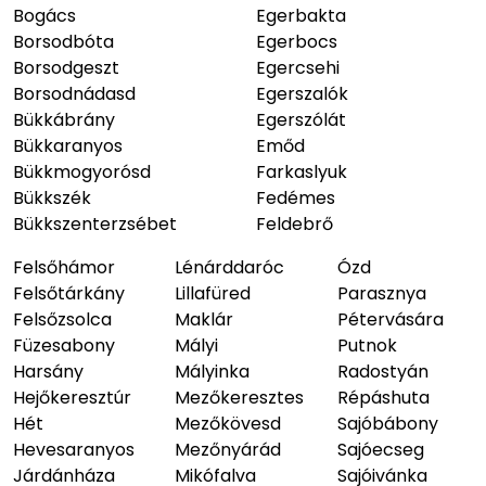
Bogács
Egerbakta
Borsodbóta
Egerbocs
Borsodgeszt
Egercsehi
Borsodnádasd
Egerszalók
Bükkábrány
Egerszólát
Bükkaranyos
Emőd
Bükkmogyorósd
Farkaslyuk
Bükkszék
Fedémes
Bükkszenterzsébet
Feldebrő
Felsőhámor
Lénárddaróc
Ózd
Felsőtárkány
Lillafüred
Parasznya
Felsőzsolca
Maklár
Pétervására
Füzesabony
Mályi
Putnok
Harsány
Mályinka
Radostyán
Hejőkeresztúr
Mezőkeresztes
Répáshuta
Hét
Mezőkövesd
Sajóbábony
Hevesaranyos
Mezőnyárád
Sajóecseg
Járdánháza
Mikófalva
Sajóivánka