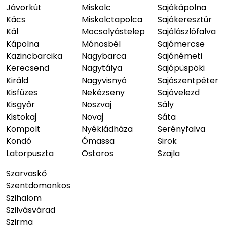
Jávorkút
Miskolc
Sajókápolna
Kács
Miskolctapolca
Sajókeresztúr
Kál
Mocsolyástelep
Sajólászlófalva
Kápolna
Mónosbél
Sajómercse
Kazincbarcika
Nagybarca
Sajónémeti
Kerecsend
Nagytálya
Sajópüspöki
Királd
Nagyvisnyó
Sajószentpéter
Kisfüzes
Nekézseny
Sajóvelezd
Kisgyőr
Noszvaj
Sály
Kistokaj
Novaj
Sáta
Kompolt
Nyékládháza
Serényfalva
Kondó
Ómassa
Sirok
Latorpuszta
Ostoros
Szajla
Szarvaskő
Szentdomonkos
Szihalom
Szilvásvárad
Szirma