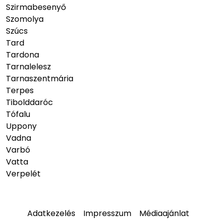
Szirmabesenyő
Szomolya
Szúcs
Tard
Tardona
Tarnalelesz
Tarnaszentmária
Terpes
Tibolddaróc
Tófalu
Uppony
Vadna
Varbó
Vatta
Verpelét
Adatkezelés
Impresszum
Médiaajánlat