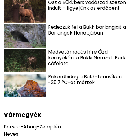
Ősz a Bükkben: vadászati szezon
indult – figyeljünk az erdőben!
Fedezzük fel a Bükk barlangjait a
Barlangok Hónapjában
Medvetámadás híre Ózd
környékén: a Bükki Nemzeti Park
cáfolata
Rekordhideg a Bükk-fennsíkon:
-25,7 °C-ot mértek
Vármegyék
Borsod-Abaúj-Zemplén
Heves