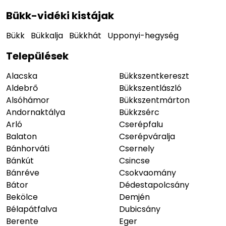
Bükk-vidéki kistájak
Bükk
Bükkalja
Bükkhát
Upponyi-hegység
Települések
Alacska
Bükkszentkereszt
Aldebrő
Bükkszentlászló
Alsóhámor
Bükkszentmárton
Andornaktálya
Bükkzsérc
Arló
Cserépfalu
Balaton
Cserépváralja
Bánhorváti
Csernely
Bánkút
Csincse
Bánréve
Csokvaomány
Bátor
Dédestapolcsány
Bekölce
Demjén
Bélapátfalva
Dubicsány
Berente
Eger