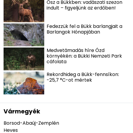
Ősz a Bükkben: vadászati szezon
indult – figyeljünk az erdőben!
Fedezzük fel a Bükk barlangjait a
Barlangok Hónapjában
Medvetámadás híre Ózd
környékén: a Bükki Nemzeti Park
cáfolata
Rekordhideg a Bükk-fennsíkon:
-25,7 °C-ot mértek
Vármegyék
Borsod-Abaúj-Zemplén
Heves