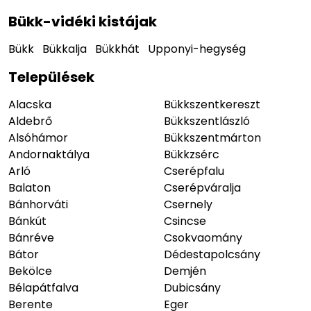
Bükk-vidéki kistájak
Bükk
Bükkalja
Bükkhát
Upponyi-hegység
Települések
Alacska
Bükkszentkereszt
Aldebrő
Bükkszentlászló
Alsóhámor
Bükkszentmárton
Andornaktálya
Bükkzsérc
Arló
Cserépfalu
Balaton
Cserépváralja
Bánhorváti
Csernely
Bánkút
Csincse
Bánréve
Csokvaomány
Bátor
Dédestapolcsány
Bekölce
Demjén
Bélapátfalva
Dubicsány
Berente
Eger