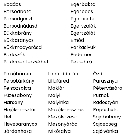
Bogács
Egerbakta
Borsodbóta
Egerbocs
Borsodgeszt
Egercsehi
Borsodnádasd
Egerszalók
Bükkábrány
Egerszólát
Bükkaranyos
Emőd
Bükkmogyorósd
Farkaslyuk
Bükkszék
Fedémes
Bükkszenterzsébet
Feldebrő
Felsőhámor
Lénárddaróc
Ózd
Felsőtárkány
Lillafüred
Parasznya
Felsőzsolca
Maklár
Pétervására
Füzesabony
Mályi
Putnok
Harsány
Mályinka
Radostyán
Hejőkeresztúr
Mezőkeresztes
Répáshuta
Hét
Mezőkövesd
Sajóbábony
Hevesaranyos
Mezőnyárád
Sajóecseg
Járdánháza
Mikófalva
Sajóivánka