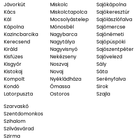
Jávorkút
Miskolc
Sajókápolna
Kács
Miskolctapolca
Sajókeresztúr
Kál
Mocsolyástelep
Sajólászlófalva
Kápolna
Mónosbél
Sajómercse
Kazincbarcika
Nagybarca
Sajónémeti
Kerecsend
Nagytálya
Sajópüspöki
Királd
Nagyvisnyó
Sajószentpéter
Kisfüzes
Nekézseny
Sajóvelezd
Kisgyőr
Noszvaj
Sály
Kistokaj
Novaj
Sáta
Kompolt
Nyékládháza
Serényfalva
Kondó
Ómassa
Sirok
Latorpuszta
Ostoros
Szajla
Szarvaskő
Szentdomonkos
Szihalom
Szilvásvárad
Szirma