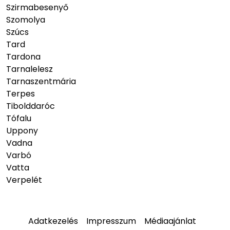
Szirmabesenyő
Szomolya
Szúcs
Tard
Tardona
Tarnalelesz
Tarnaszentmária
Terpes
Tibolddaróc
Tófalu
Uppony
Vadna
Varbó
Vatta
Verpelét
Adatkezelés
Impresszum
Médiaajánlat