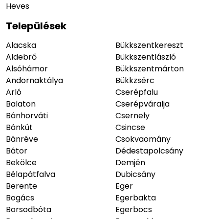
Heves
Települések
Alacska
Bükkszentkereszt
Aldebrő
Bükkszentlászló
Alsóhámor
Bükkszentmárton
Andornaktálya
Bükkzsérc
Arló
Cserépfalu
Balaton
Cserépváralja
Bánhorváti
Csernely
Bánkút
Csincse
Bánréve
Csokvaomány
Bátor
Dédestapolcsány
Bekölce
Demjén
Bélapátfalva
Dubicsány
Berente
Eger
Bogács
Egerbakta
Borsodbóta
Egerbocs