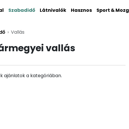
al
Szabadidő
Látnivalók
Hasznos
Sport & Moz
dő
Vallás
rmegyei vallás
k ajánlatok a kategóriában.