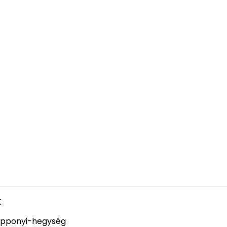
k
pponyi-hegység