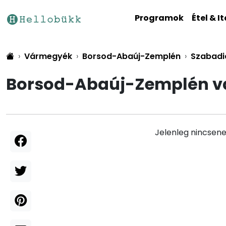
Programok
Étel & It
Vármegyék
Borsod-Abaúj-Zemplén
Szabadi
Borsod-Abaúj-Zemplén vá
Jelenleg nincsene