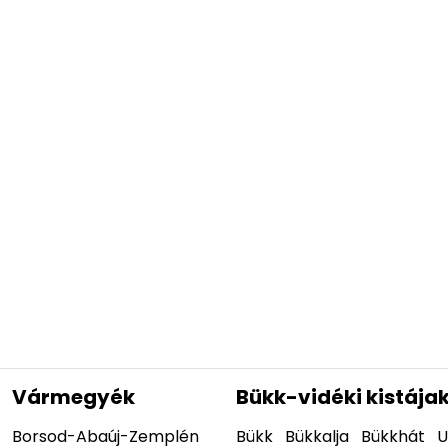
Vármegyék
Bükk-vidéki kistája
Borsod-Abaúj-Zemplén
Bükk
Bükkalja
Bükkhát
U