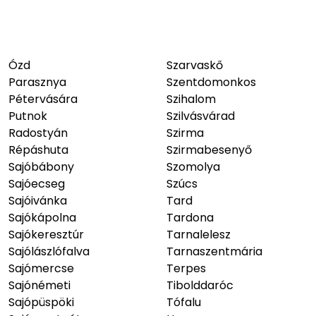
Ózd
Szarvaskő
Parasznya
Szentdomonkos
Pétervására
Szihalom
Putnok
Szilvásvárad
Radostyán
Szirma
Répáshuta
Szirmabesenyő
Sajóbábony
Szomolya
Sajóecseg
Szúcs
Sajóivánka
Tard
Sajókápolna
Tardona
Sajókeresztúr
Tarnalelesz
Sajólászlófalva
Tarnaszentmária
Sajómercse
Terpes
Sajónémeti
Tibolddaróc
Sajópüspöki
Tófalu