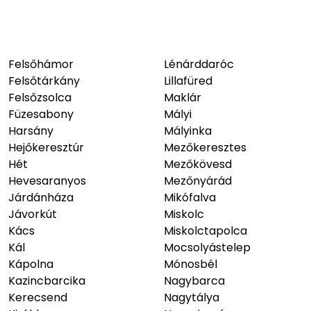
Felsőhámor
Lénárddaróc
Felsőtárkány
Lillafüred
Felsőzsolca
Maklár
Füzesabony
Mályi
Harsány
Mályinka
Hejőkeresztúr
Mezőkeresztes
Hét
Mezőkövesd
Hevesaranyos
Mezőnyárád
Járdánháza
Mikófalva
Jávorkút
Miskolc
Kács
Miskolctapolca
Kál
Mocsolyástelep
Kápolna
Mónosbél
Kazincbarcika
Nagybarca
Kerecsend
Nagytálya