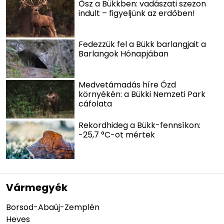
Ősz a Bükkben: vadászati szezon
indult – figyeljünk az erdőben!
Fedezzük fel a Bükk barlangjait a
Barlangok Hónapjában
Medvetámadás híre Ózd
környékén: a Bükki Nemzeti Park
cáfolata
Rekordhideg a Bükk-fennsíkon:
-25,7 °C-ot mértek
Vármegyék
Borsod-Abaúj-Zemplén
Heves