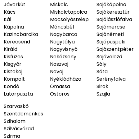
Jávorkút
Miskolc
Sajókápolna
Kács
Miskolctapolca
Sajókeresztúr
Kál
Mocsolyástelep
Sajólászlófalva
Kápolna
Mónosbél
Sajómercse
Kazincbarcika
Nagybarca
Sajónémeti
Kerecsend
Nagytálya
Sajópüspöki
Királd
Nagyvisnyó
Sajószentpéter
Kisfüzes
Nekézseny
Sajóvelezd
Kisgyőr
Noszvaj
Sály
Kistokaj
Novaj
Sáta
Kompolt
Nyékládháza
Serényfalva
Kondó
Ómassa
Sirok
Latorpuszta
Ostoros
Szajla
Szarvaskő
Szentdomonkos
Szihalom
Szilvásvárad
Szirma