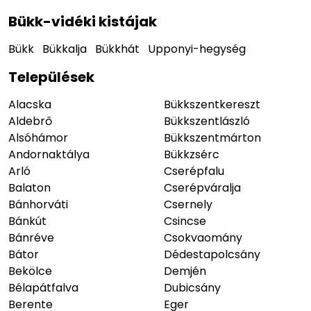
Bükk-vidéki kistájak
Bükk
Bükkalja
Bükkhát
Upponyi-hegység
Települések
Alacska
Bükkszentkereszt
Aldebrő
Bükkszentlászló
Alsóhámor
Bükkszentmárton
Andornaktálya
Bükkzsérc
Arló
Cserépfalu
Balaton
Cserépváralja
Bánhorváti
Csernely
Bánkút
Csincse
Bánréve
Csokvaomány
Bátor
Dédestapolcsány
Bekölce
Demjén
Bélapátfalva
Dubicsány
Berente
Eger