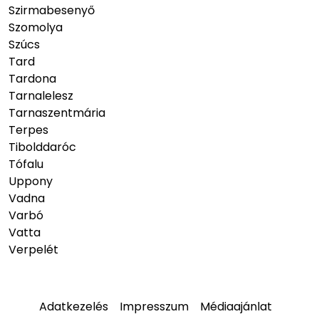
Szirmabesenyő
Szomolya
Szúcs
Tard
Tardona
Tarnalelesz
Tarnaszentmária
Terpes
Tibolddaróc
Tófalu
Uppony
Vadna
Varbó
Vatta
Verpelét
Adatkezelés
Impresszum
Médiaajánlat