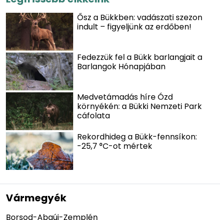
Ősz a Bükkben: vadászati szezon
indult – figyeljünk az erdőben!
Fedezzük fel a Bükk barlangjait a
Barlangok Hónapjában
Medvetámadás híre Ózd
környékén: a Bükki Nemzeti Park
cáfolata
Rekordhideg a Bükk-fennsíkon:
-25,7 °C-ot mértek
Vármegyék
Borsod-Abaúj-Zemplén