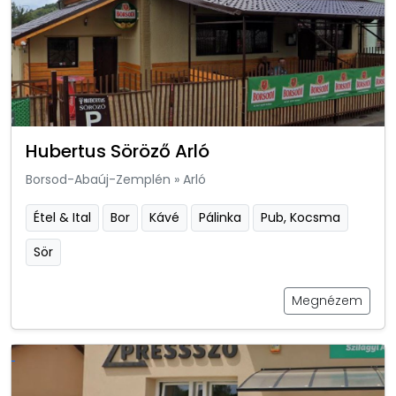
Hubertus Söröző Arló
Borsod-Abaúj-Zemplén
»
Arló
Étel & Ital
Bor
Kávé
Pálinka
Pub, Kocsma
Sör
Megnézem