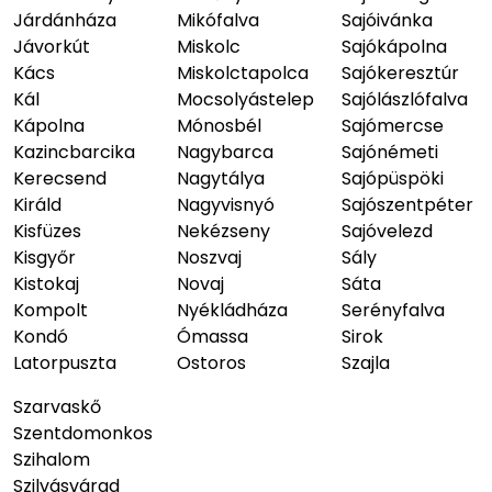
Járdánháza
Mikófalva
Sajóivánka
Jávorkút
Miskolc
Sajókápolna
Kács
Miskolctapolca
Sajókeresztúr
Kál
Mocsolyástelep
Sajólászlófalva
Kápolna
Mónosbél
Sajómercse
Kazincbarcika
Nagybarca
Sajónémeti
Kerecsend
Nagytálya
Sajópüspöki
Királd
Nagyvisnyó
Sajószentpéter
Kisfüzes
Nekézseny
Sajóvelezd
Kisgyőr
Noszvaj
Sály
Kistokaj
Novaj
Sáta
Kompolt
Nyékládháza
Serényfalva
Kondó
Ómassa
Sirok
Latorpuszta
Ostoros
Szajla
Szarvaskő
Szentdomonkos
Szihalom
Szilvásvárad