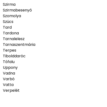
Szirma
Szirmabesenyő
Szomolya
Szúcs
Tard
Tardona
Tarnalelesz
Tarnaszentmária
Terpes
Tibolddaróc
Tófalu
Uppony
Vadna
Varbó
Vatta
Verpelét