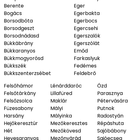
Berente
Eger
Bogács
Egerbakta
Borsodbóta
Egerbocs
Borsodgeszt
Egercsehi
Borsodnádasd
Egerszalók
Bükkábrány
Egerszólát
Bükkaranyos
Emőd
Bükkmogyorósd
Farkaslyuk
Bükkszék
Fedémes
Bükkszenterzsébet
Feldebrő
Felsőhámor
Lénárddaróc
Ózd
Felsőtárkány
Lillafüred
Parasznya
Felsőzsolca
Maklár
Pétervására
Füzesabony
Mályi
Putnok
Harsány
Mályinka
Radostyán
Hejőkeresztúr
Mezőkeresztes
Répáshuta
Hét
Mezőkövesd
Sajóbábony
Hevesaranyos
Mezőnyárád
Sajóecseg