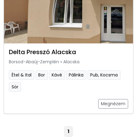
Delta Presszó Alacska
Borsod-Abaúj-Zemplén
»
Alacska
Étel & Ital
Bor
Kávé
Pálinka
Pub, Kocsma
Sör
Megnézem
1