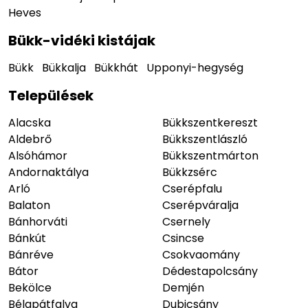
Heves
Bükk-vidéki kistájak
Bükk
Bükkalja
Bükkhát
Upponyi-hegység
Települések
Alacska
Bükkszentkereszt
Aldebrő
Bükkszentlászló
Alsóhámor
Bükkszentmárton
Andornaktálya
Bükkzsérc
Arló
Cserépfalu
Balaton
Cserépváralja
Bánhorváti
Csernely
Bánkút
Csincse
Bánréve
Csokvaomány
Bátor
Dédestapolcsány
Bekölce
Demjén
Bélapátfalva
Dubicsány