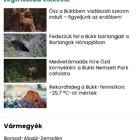
Ősz a Bükkben: vadászati szezon
indult – figyeljünk az erdőben!
Fedezzük fel a Bükk barlangjait a
Barlangok Hónapjában
Medvetámadás híre Ózd
környékén: a Bükki Nemzeti Park
cáfolata
Rekordhideg a Bükk-fennsíkon:
-25,7 °C-ot mértek
Vármegyék
Borsod-Abaúj-Zemplén