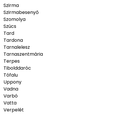
Szirma
Szirmabesenyő
Szomolya
Szúcs
Tard
Tardona
Tarnalelesz
Tarnaszentmária
Terpes
Tibolddaróc
Tófalu
Uppony
Vadna
Varbó
Vatta
Verpelét