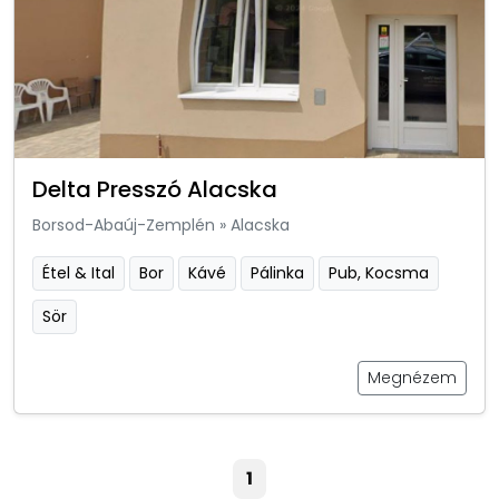
Delta Presszó Alacska
Borsod-Abaúj-Zemplén
»
Alacska
Étel & Ital
Bor
Kávé
Pálinka
Pub, Kocsma
Sör
Megnézem
1