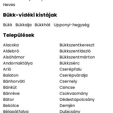
Heves
Bükk-vidéki kistájak
Bükk
Bükkalja
Bükkhát
Upponyi-hegység
Települések
Alacska
Bükkszentkereszt
Aldebrő
Bükkszentlászló
Alsóhámor
Bükkszentmárton
Andornaktálya
Bükkzsérc
Arló
Cserépfalu
Balaton
Cserépváralja
Bánhorváti
Csernely
Bánkút
Csincse
Bánréve
Csokvaomány
Bátor
Dédestapolcsány
Bekölce
Demjén
Bélapátfalva
Dubicsány