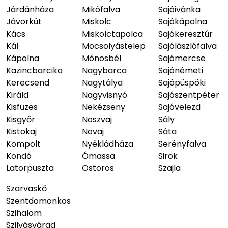
Járdánháza
Mikófalva
Sajóivánka
Jávorkút
Miskolc
Sajókápolna
Kács
Miskolctapolca
Sajókeresztúr
Kál
Mocsolyástelep
Sajólászlófalva
Kápolna
Mónosbél
Sajómercse
Kazincbarcika
Nagybarca
Sajónémeti
Kerecsend
Nagytálya
Sajópüspöki
Királd
Nagyvisnyó
Sajószentpéter
Kisfüzes
Nekézseny
Sajóvelezd
Kisgyőr
Noszvaj
Sály
Kistokaj
Novaj
Sáta
Kompolt
Nyékládháza
Serényfalva
Kondó
Ómassa
Sirok
Latorpuszta
Ostoros
Szajla
Szarvaskő
Szentdomonkos
Szihalom
Szilvásvárad