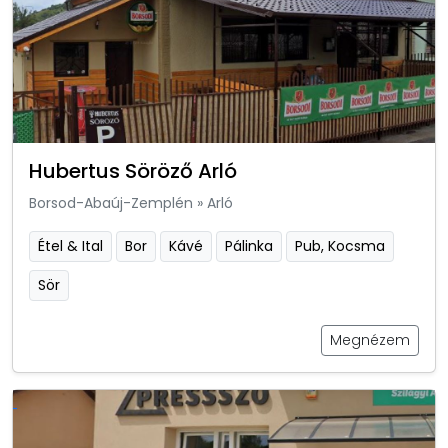
Hubertus Söröző Arló
Borsod-Abaúj-Zemplén
»
Arló
Étel & Ital
Bor
Kávé
Pálinka
Pub, Kocsma
Sör
Megnézem