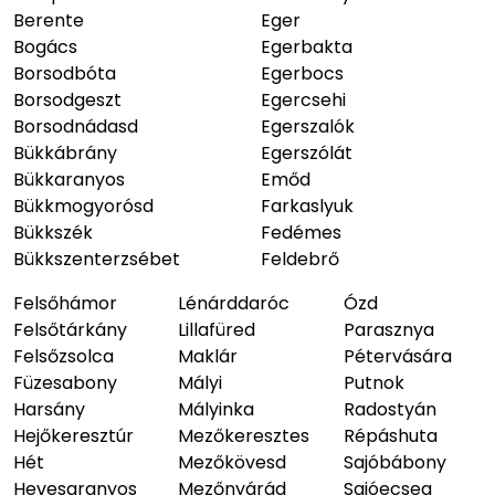
Berente
Eger
Bogács
Egerbakta
Borsodbóta
Egerbocs
Borsodgeszt
Egercsehi
Borsodnádasd
Egerszalók
Bükkábrány
Egerszólát
Bükkaranyos
Emőd
Bükkmogyorósd
Farkaslyuk
Bükkszék
Fedémes
Bükkszenterzsébet
Feldebrő
Felsőhámor
Lénárddaróc
Ózd
Felsőtárkány
Lillafüred
Parasznya
Felsőzsolca
Maklár
Pétervására
Füzesabony
Mályi
Putnok
Harsány
Mályinka
Radostyán
Hejőkeresztúr
Mezőkeresztes
Répáshuta
Hét
Mezőkövesd
Sajóbábony
Hevesaranyos
Mezőnyárád
Sajóecseg