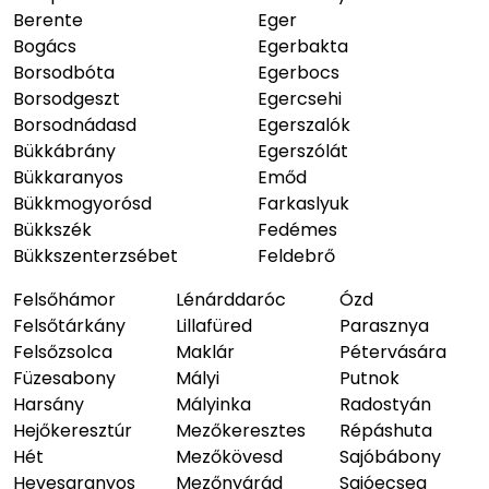
Berente
Eger
Bogács
Egerbakta
Borsodbóta
Egerbocs
Borsodgeszt
Egercsehi
Borsodnádasd
Egerszalók
Bükkábrány
Egerszólát
Bükkaranyos
Emőd
Bükkmogyorósd
Farkaslyuk
Bükkszék
Fedémes
Bükkszenterzsébet
Feldebrő
Felsőhámor
Lénárddaróc
Ózd
Felsőtárkány
Lillafüred
Parasznya
Felsőzsolca
Maklár
Pétervására
Füzesabony
Mályi
Putnok
Harsány
Mályinka
Radostyán
Hejőkeresztúr
Mezőkeresztes
Répáshuta
Hét
Mezőkövesd
Sajóbábony
Hevesaranyos
Mezőnyárád
Sajóecseg