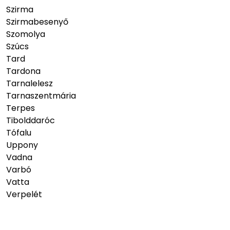
Szirma
Szirmabesenyő
Szomolya
Szúcs
Tard
Tardona
Tarnalelesz
Tarnaszentmária
Terpes
Tibolddaróc
Tófalu
Uppony
Vadna
Varbó
Vatta
Verpelét