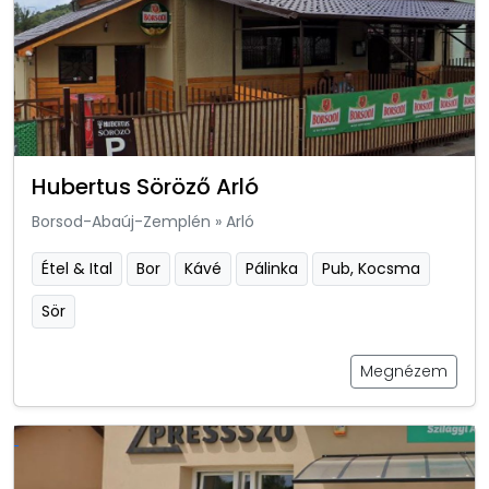
Hubertus Söröző Arló
Borsod-Abaúj-Zemplén
»
Arló
Étel & Ital
Bor
Kávé
Pálinka
Pub, Kocsma
Sör
Megnézem