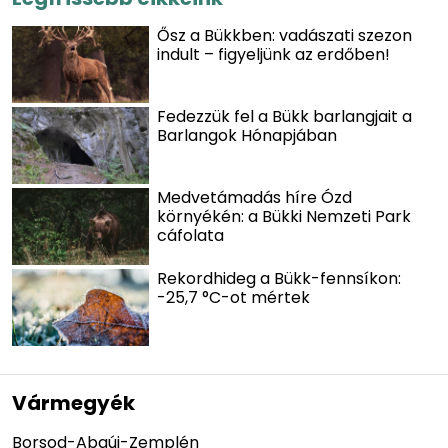
Ősz a Bükkben: vadászati szezon
indult – figyeljünk az erdőben!
Fedezzük fel a Bükk barlangjait a
Barlangok Hónapjában
Medvetámadás híre Ózd
környékén: a Bükki Nemzeti Park
cáfolata
Rekordhideg a Bükk-fennsíkon:
-25,7 °C-ot mértek
Vármegyék
Borsod-Abaúj-Zemplén