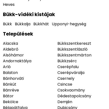
Heves
Bükk-vidéki kistájak
Bükk
Bükkalja
Bükkhát
Upponyi-hegység
Települések
Alacska
Bükkszentkereszt
Aldebrő
Bükkszentlászló
Alsóhámor
Bükkszentmárton
Andornaktálya
Bükkzsérc
Arló
Cserépfalu
Balaton
Cserépváralja
Bánhorváti
Csernely
Bánkút
Csincse
Bánréve
Csokvaomány
Bátor
Dédestapolcsány
Bekölce
Demjén
Bélapátfalva
Dubicsány