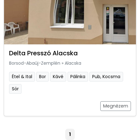
Delta Presszó Alacska
Borsod-Abaúj-Zemplén
»
Alacska
Étel & Ital
Bor
Kávé
Pálinka
Pub, Kocsma
Sör
Megnézem
1