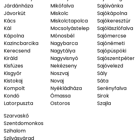
Járdánháza
Mikófalva
Sajóivánka
Jávorkút
Miskolc
Sajókápolna
Kács
Miskolctapolca
Sajókeresztúr
Kál
Mocsolyástelep
Sajólászlófalva
Kápolna
Mónosbél
Sajómercse
Kazincbarcika
Nagybarca
Sajónémeti
Kerecsend
Nagytálya
Sajópüspöki
Királd
Nagyvisnyó
Sajószentpéter
Kisfüzes
Nekézseny
Sajóvelezd
Kisgyőr
Noszvaj
Sály
Kistokaj
Novaj
Sáta
Kompolt
Nyékládháza
Serényfalva
Kondó
Ómassa
Sirok
Latorpuszta
Ostoros
Szajla
Szarvaskő
Szentdomonkos
Szihalom
Szilvásvárad