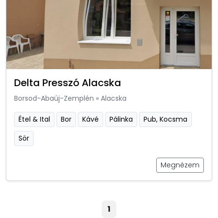
Delta Presszó Alacska
Borsod-Abaúj-Zemplén
»
Alacska
Étel & Ital
Bor
Kávé
Pálinka
Pub, Kocsma
Sör
Megnézem
1