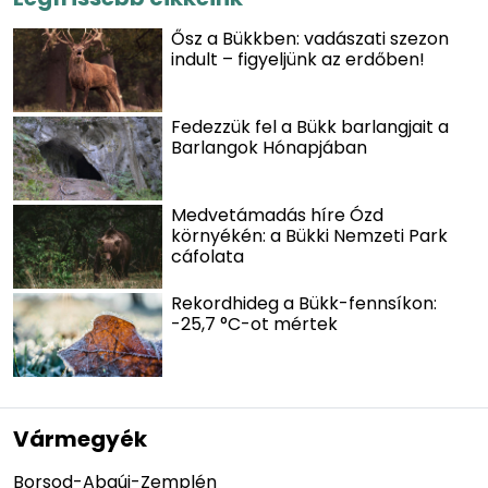
Ősz a Bükkben: vadászati szezon
indult – figyeljünk az erdőben!
Fedezzük fel a Bükk barlangjait a
Barlangok Hónapjában
Medvetámadás híre Ózd
környékén: a Bükki Nemzeti Park
cáfolata
Rekordhideg a Bükk-fennsíkon:
-25,7 °C-ot mértek
Vármegyék
Borsod-Abaúj-Zemplén