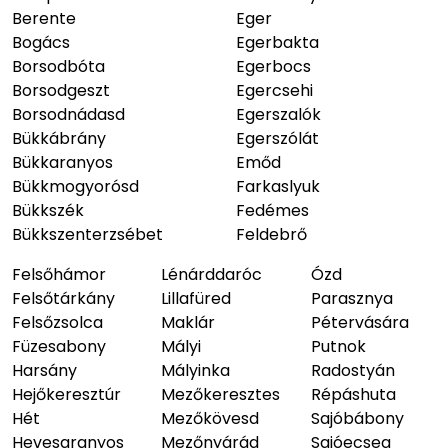
Berente
Eger
Bogács
Egerbakta
Borsodbóta
Egerbocs
Borsodgeszt
Egercsehi
Borsodnádasd
Egerszalók
Bükkábrány
Egerszólát
Bükkaranyos
Emőd
Bükkmogyorósd
Farkaslyuk
Bükkszék
Fedémes
Bükkszenterzsébet
Feldebrő
Felsőhámor
Lénárddaróc
Ózd
Felsőtárkány
Lillafüred
Parasznya
Felsőzsolca
Maklár
Pétervására
Füzesabony
Mályi
Putnok
Harsány
Mályinka
Radostyán
Hejőkeresztúr
Mezőkeresztes
Répáshuta
Hét
Mezőkövesd
Sajóbábony
Hevesaranyos
Mezőnyárád
Sajóecseg