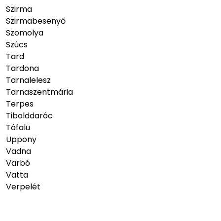
Szirma
Szirmabesenyő
Szomolya
Szúcs
Tard
Tardona
Tarnalelesz
Tarnaszentmária
Terpes
Tibolddaróc
Tófalu
Uppony
Vadna
Varbó
Vatta
Verpelét