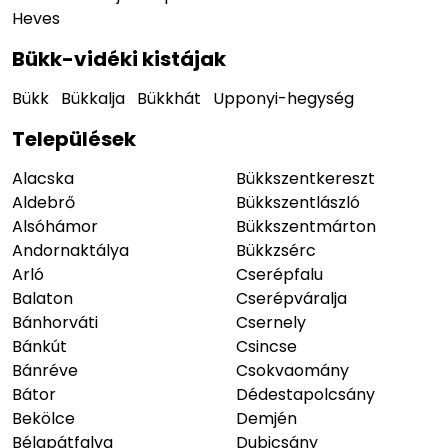
Heves
Bükk-vidéki kistájak
Bükk
Bükkalja
Bükkhát
Upponyi-hegység
Települések
Alacska
Bükkszentkereszt
Aldebrő
Bükkszentlászló
Alsóhámor
Bükkszentmárton
Andornaktálya
Bükkzsérc
Arló
Cserépfalu
Balaton
Cserépváralja
Bánhorváti
Csernely
Bánkút
Csincse
Bánréve
Csokvaomány
Bátor
Dédestapolcsány
Bekölce
Demjén
Bélapátfalva
Dubicsány