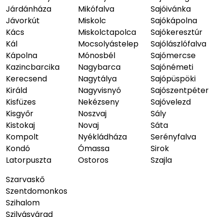
Járdánháza
Mikófalva
Sajóivánka
Jávorkút
Miskolc
Sajókápolna
Kács
Miskolctapolca
Sajókeresztúr
Kál
Mocsolyástelep
Sajólászlófalva
Kápolna
Mónosbél
Sajómercse
Kazincbarcika
Nagybarca
Sajónémeti
Kerecsend
Nagytálya
Sajópüspöki
Királd
Nagyvisnyó
Sajószentpéter
Kisfüzes
Nekézseny
Sajóvelezd
Kisgyőr
Noszvaj
Sály
Kistokaj
Novaj
Sáta
Kompolt
Nyékládháza
Serényfalva
Kondó
Ómassa
Sirok
Latorpuszta
Ostoros
Szajla
Szarvaskő
Szentdomonkos
Szihalom
Szilvásvárad