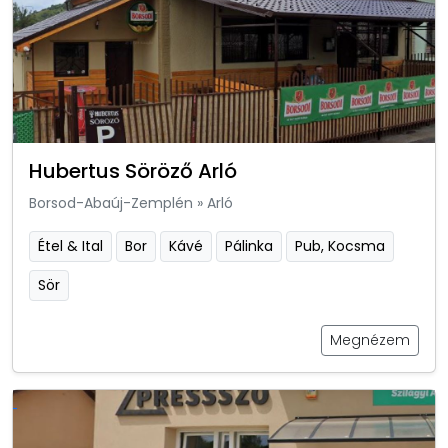
Hubertus Söröző Arló
Borsod-Abaúj-Zemplén
»
Arló
Étel & Ital
Bor
Kávé
Pálinka
Pub, Kocsma
Sör
Megnézem