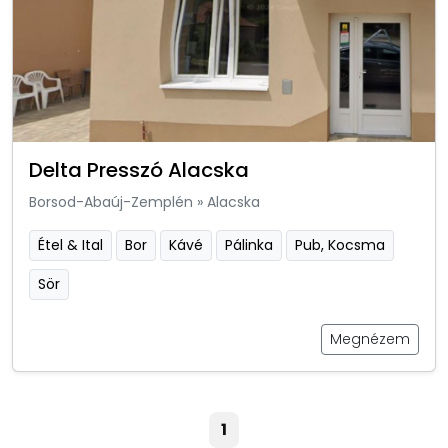
Delta Presszó Alacska
Borsod-Abaúj-Zemplén
»
Alacska
Étel & Ital
Bor
Kávé
Pálinka
Pub, Kocsma
Sör
Megnézem
1