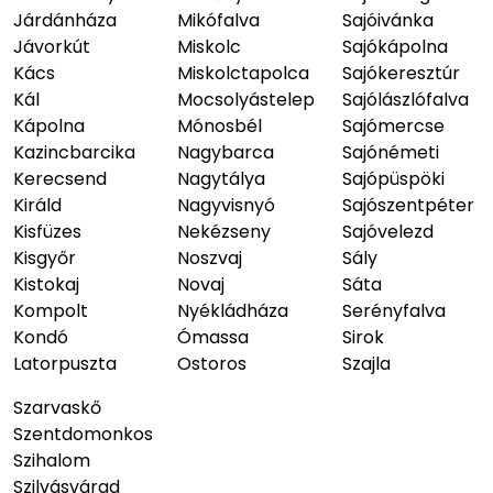
Járdánháza
Mikófalva
Sajóivánka
Jávorkút
Miskolc
Sajókápolna
Kács
Miskolctapolca
Sajókeresztúr
Kál
Mocsolyástelep
Sajólászlófalva
Kápolna
Mónosbél
Sajómercse
Kazincbarcika
Nagybarca
Sajónémeti
Kerecsend
Nagytálya
Sajópüspöki
Királd
Nagyvisnyó
Sajószentpéter
Kisfüzes
Nekézseny
Sajóvelezd
Kisgyőr
Noszvaj
Sály
Kistokaj
Novaj
Sáta
Kompolt
Nyékládháza
Serényfalva
Kondó
Ómassa
Sirok
Latorpuszta
Ostoros
Szajla
Szarvaskő
Szentdomonkos
Szihalom
Szilvásvárad