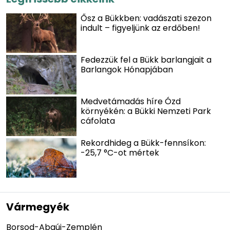
Ősz a Bükkben: vadászati szezon
indult – figyeljünk az erdőben!
Fedezzük fel a Bükk barlangjait a
Barlangok Hónapjában
Medvetámadás híre Ózd
környékén: a Bükki Nemzeti Park
cáfolata
Rekordhideg a Bükk-fennsíkon:
-25,7 °C-ot mértek
Vármegyék
Borsod-Abaúj-Zemplén