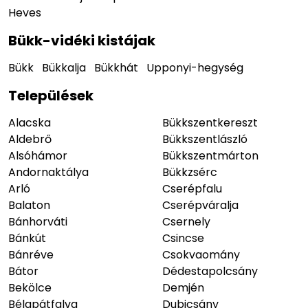
Heves
Bükk-vidéki kistájak
Bükk
Bükkalja
Bükkhát
Upponyi-hegység
Települések
Alacska
Bükkszentkereszt
Aldebrő
Bükkszentlászló
Alsóhámor
Bükkszentmárton
Andornaktálya
Bükkzsérc
Arló
Cserépfalu
Balaton
Cserépváralja
Bánhorváti
Csernely
Bánkút
Csincse
Bánréve
Csokvaomány
Bátor
Dédestapolcsány
Bekölce
Demjén
Bélapátfalva
Dubicsány