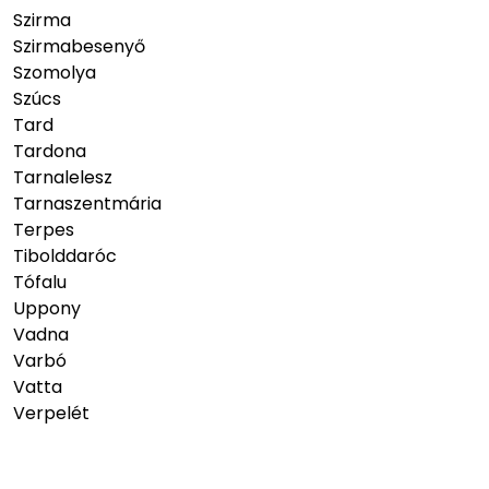
Szirma
Szirmabesenyő
Szomolya
Szúcs
Tard
Tardona
Tarnalelesz
Tarnaszentmária
Terpes
Tibolddaróc
Tófalu
Uppony
Vadna
Varbó
Vatta
Verpelét