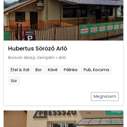
Hubertus Söröző Arló
Borsod-Abaúj-Zemplén
»
Arló
Étel & Ital
Bor
Kávé
Pálinka
Pub, Kocsma
Sör
Megnézem