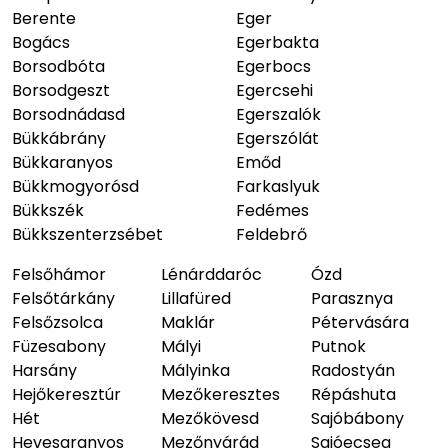
Berente
Eger
Bogács
Egerbakta
Borsodbóta
Egerbocs
Borsodgeszt
Egercsehi
Borsodnádasd
Egerszalók
Bükkábrány
Egerszólát
Bükkaranyos
Emőd
Bükkmogyorósd
Farkaslyuk
Bükkszék
Fedémes
Bükkszenterzsébet
Feldebrő
Felsőhámor
Lénárddaróc
Ózd
Felsőtárkány
Lillafüred
Parasznya
Felsőzsolca
Maklár
Pétervására
Füzesabony
Mályi
Putnok
Harsány
Mályinka
Radostyán
Hejőkeresztúr
Mezőkeresztes
Répáshuta
Hét
Mezőkövesd
Sajóbábony
Hevesaranyos
Mezőnyárád
Sajóecseg