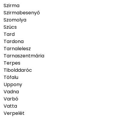
Szirma
Szirmabesenyő
Szomolya
Szúcs
Tard
Tardona
Tarnalelesz
Tarnaszentmária
Terpes
Tibolddaróc
Tófalu
Uppony
Vadna
Varbó
Vatta
Verpelét