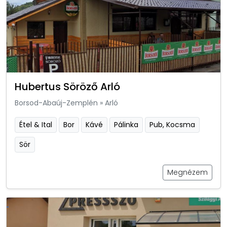
Hubertus Söröző Arló
Borsod-Abaúj-Zemplén
»
Arló
Étel & Ital
Bor
Kávé
Pálinka
Pub, Kocsma
Sör
Megnézem