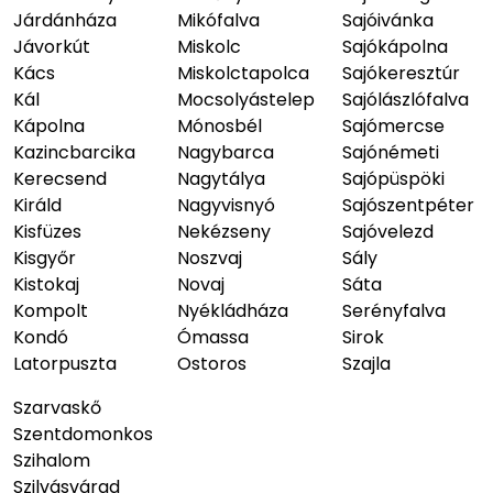
Járdánháza
Mikófalva
Sajóivánka
Jávorkút
Miskolc
Sajókápolna
Kács
Miskolctapolca
Sajókeresztúr
Kál
Mocsolyástelep
Sajólászlófalva
Kápolna
Mónosbél
Sajómercse
Kazincbarcika
Nagybarca
Sajónémeti
Kerecsend
Nagytálya
Sajópüspöki
Királd
Nagyvisnyó
Sajószentpéter
Kisfüzes
Nekézseny
Sajóvelezd
Kisgyőr
Noszvaj
Sály
Kistokaj
Novaj
Sáta
Kompolt
Nyékládháza
Serényfalva
Kondó
Ómassa
Sirok
Latorpuszta
Ostoros
Szajla
Szarvaskő
Szentdomonkos
Szihalom
Szilvásvárad