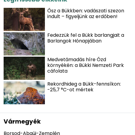
Ősz a Bükkben: vadászati szezon
indult – figyeljünk az erdőben!
Fedezzük fel a Bükk barlangjait a
Barlangok Hónapjában
Medvetámadás híre Ózd
környékén: a Bükki Nemzeti Park
cáfolata
Rekordhideg a Bükk-fennsíkon:
-25,7 °C-ot mértek
Vármegyék
Borsod-Abaúj-Zemplén