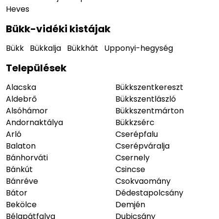
Heves
Bükk-vidéki kistájak
Bükk
Bükkalja
Bükkhát
Upponyi-hegység
Települések
Alacska
Bükkszentkereszt
Aldebrő
Bükkszentlászló
Alsóhámor
Bükkszentmárton
Andornaktálya
Bükkzsérc
Arló
Cserépfalu
Balaton
Cserépváralja
Bánhorváti
Csernely
Bánkút
Csincse
Bánréve
Csokvaomány
Bátor
Dédestapolcsány
Bekölce
Demjén
Bélapátfalva
Dubicsány