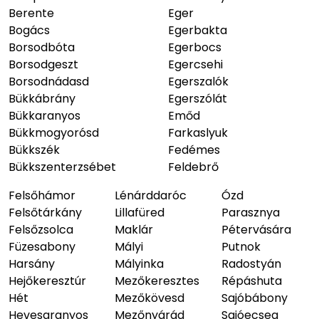
Berente
Eger
Bogács
Egerbakta
Borsodbóta
Egerbocs
Borsodgeszt
Egercsehi
Borsodnádasd
Egerszalók
Bükkábrány
Egerszólát
Bükkaranyos
Emőd
Bükkmogyorósd
Farkaslyuk
Bükkszék
Fedémes
Bükkszenterzsébet
Feldebrő
Felsőhámor
Lénárddaróc
Ózd
Felsőtárkány
Lillafüred
Parasznya
Felsőzsolca
Maklár
Pétervására
Füzesabony
Mályi
Putnok
Harsány
Mályinka
Radostyán
Hejőkeresztúr
Mezőkeresztes
Répáshuta
Hét
Mezőkövesd
Sajóbábony
Hevesaranyos
Mezőnyárád
Sajóecseg