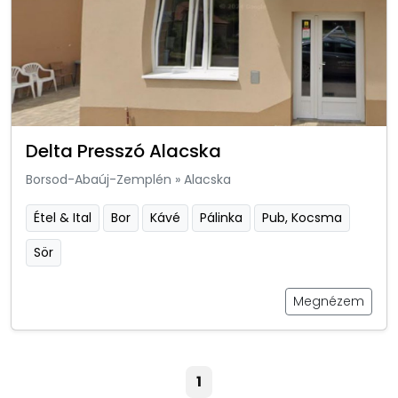
Delta Presszó Alacska
Borsod-Abaúj-Zemplén
»
Alacska
Étel & Ital
Bor
Kávé
Pálinka
Pub, Kocsma
Sör
Megnézem
1