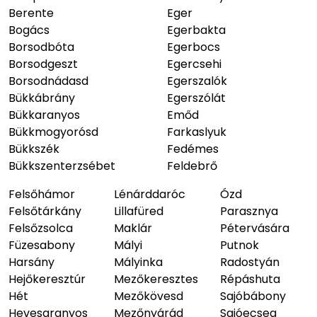
Berente
Eger
Bogács
Egerbakta
Borsodbóta
Egerbocs
Borsodgeszt
Egercsehi
Borsodnádasd
Egerszalók
Bükkábrány
Egerszólát
Bükkaranyos
Emőd
Bükkmogyorósd
Farkaslyuk
Bükkszék
Fedémes
Bükkszenterzsébet
Feldebrő
Felsőhámor
Lénárddaróc
Ózd
Felsőtárkány
Lillafüred
Parasznya
Felsőzsolca
Maklár
Pétervására
Füzesabony
Mályi
Putnok
Harsány
Mályinka
Radostyán
Hejőkeresztúr
Mezőkeresztes
Répáshuta
Hét
Mezőkövesd
Sajóbábony
Hevesaranyos
Mezőnyárád
Sajóecseg