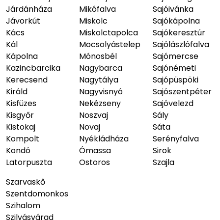
Járdánháza
Mikófalva
Sajóivánka
Jávorkút
Miskolc
Sajókápolna
Kács
Miskolctapolca
Sajókeresztúr
Kál
Mocsolyástelep
Sajólászlófalva
Kápolna
Mónosbél
Sajómercse
Kazincbarcika
Nagybarca
Sajónémeti
Kerecsend
Nagytálya
Sajópüspöki
Királd
Nagyvisnyó
Sajószentpéter
Kisfüzes
Nekézseny
Sajóvelezd
Kisgyőr
Noszvaj
Sály
Kistokaj
Novaj
Sáta
Kompolt
Nyékládháza
Serényfalva
Kondó
Ómassa
Sirok
Latorpuszta
Ostoros
Szajla
Szarvaskő
Szentdomonkos
Szihalom
Szilvásvárad