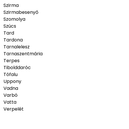
Szirma
Szirmabesenyő
Szomolya
Szúcs
Tard
Tardona
Tarnalelesz
Tarnaszentmária
Terpes
Tibolddaróc
Tófalu
Uppony
Vadna
Varbó
Vatta
Verpelét