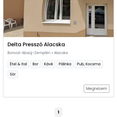
Delta Presszó Alacska
Borsod-Abaúj-Zemplén
»
Alacska
Étel & Ital
Bor
Kávé
Pálinka
Pub, Kocsma
Sör
Megnézem
1