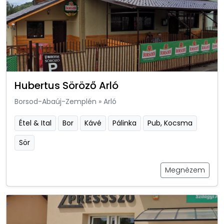
Hubertus Söröző Arló
Borsod-Abaúj-Zemplén
»
Arló
Étel & Ital
Bor
Kávé
Pálinka
Pub, Kocsma
Sör
Megnézem