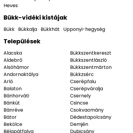
Heves
Bükk-vidéki kistájak
Bükk
Bükkalja
Bükkhát
Upponyi-hegység
Települések
Alacska
Bükkszentkereszt
Aldebrő
Bükkszentlászló
Alsóhámor
Bükkszentmárton
Andornaktálya
Bükkzsérc
Arló
Cserépfalu
Balaton
Cserépváralja
Bánhorváti
Csernely
Bánkút
Csincse
Bánréve
Csokvaomány
Bátor
Dédestapolcsány
Bekölce
Demjén
Bélapátfalva
Dubicsány