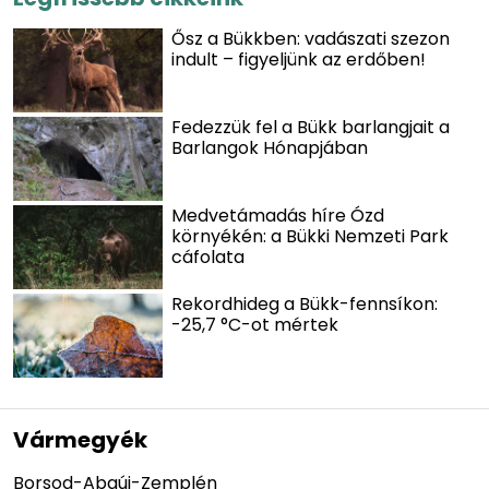
Ősz a Bükkben: vadászati szezon
indult – figyeljünk az erdőben!
Fedezzük fel a Bükk barlangjait a
Barlangok Hónapjában
Medvetámadás híre Ózd
környékén: a Bükki Nemzeti Park
cáfolata
Rekordhideg a Bükk-fennsíkon:
-25,7 °C-ot mértek
Vármegyék
Borsod-Abaúj-Zemplén