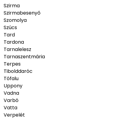
Szirma
Szirmabesenyő
Szomolya
Szúcs
Tard
Tardona
Tarnalelesz
Tarnaszentmária
Terpes
Tibolddaróc
Tófalu
Uppony
Vadna
Varbó
Vatta
Verpelét