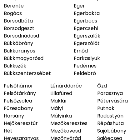
Berente
Eger
Bogács
Egerbakta
Borsodbóta
Egerbocs
Borsodgeszt
Egercsehi
Borsodnádasd
Egerszalók
Bükkábrány
Egerszólát
Bükkaranyos
Emőd
Bükkmogyorósd
Farkaslyuk
Bükkszék
Fedémes
Bükkszenterzsébet
Feldebrő
Felsőhámor
Lénárddaróc
Ózd
Felsőtárkány
Lillafüred
Parasznya
Felsőzsolca
Maklár
Pétervására
Füzesabony
Mályi
Putnok
Harsány
Mályinka
Radostyán
Hejőkeresztúr
Mezőkeresztes
Répáshuta
Hét
Mezőkövesd
Sajóbábony
Hevesaranyos
Mezőnyárád
Sajóecseg