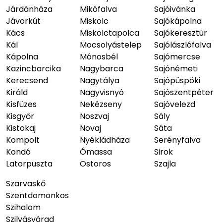
Járdánháza
Mikófalva
Sajóivánka
Jávorkút
Miskolc
Sajókápolna
Kács
Miskolctapolca
Sajókeresztúr
Kál
Mocsolyástelep
Sajólászlófalva
Kápolna
Mónosbél
Sajómercse
Kazincbarcika
Nagybarca
Sajónémeti
Kerecsend
Nagytálya
Sajópüspöki
Királd
Nagyvisnyó
Sajószentpéter
Kisfüzes
Nekézseny
Sajóvelezd
Kisgyőr
Noszvaj
Sály
Kistokaj
Novaj
Sáta
Kompolt
Nyékládháza
Serényfalva
Kondó
Ómassa
Sirok
Latorpuszta
Ostoros
Szajla
Szarvaskő
Szentdomonkos
Szihalom
Szilvásvárad