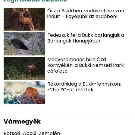
Ősz a Bükkben: vadászati szezon
indult – figyeljünk az erdőben!
Fedezzük fel a Bükk barlangjait a
Barlangok Hónapjában
Medvetámadás híre Ózd
környékén: a Bükki Nemzeti Park
cáfolata
Rekordhideg a Bükk-fennsíkon:
-25,7 °C-ot mértek
Vármegyék
Borsod-Abaúj-Zemplén