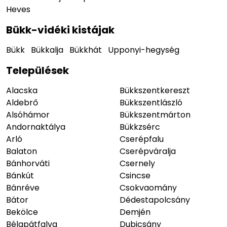
Heves
Bükk-vidéki kistájak
Bükk
Bükkalja
Bükkhát
Upponyi-hegység
Települések
Alacska
Bükkszentkereszt
Aldebrő
Bükkszentlászló
Alsóhámor
Bükkszentmárton
Andornaktálya
Bükkzsérc
Arló
Cserépfalu
Balaton
Cserépváralja
Bánhorváti
Csernely
Bánkút
Csincse
Bánréve
Csokvaomány
Bátor
Dédestapolcsány
Bekölce
Demjén
Bélapátfalva
Dubicsány