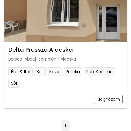
Delta Presszó Alacska
Borsod-Abaúj-Zemplén
»
Alacska
Étel & Ital
Bor
Kávé
Pálinka
Pub, Kocsma
Sör
Megnézem
1