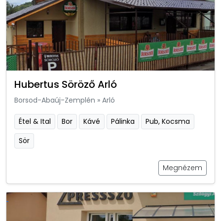
Hubertus Söröző Arló
Borsod-Abaúj-Zemplén
»
Arló
Étel & Ital
Bor
Kávé
Pálinka
Pub, Kocsma
Sör
Megnézem