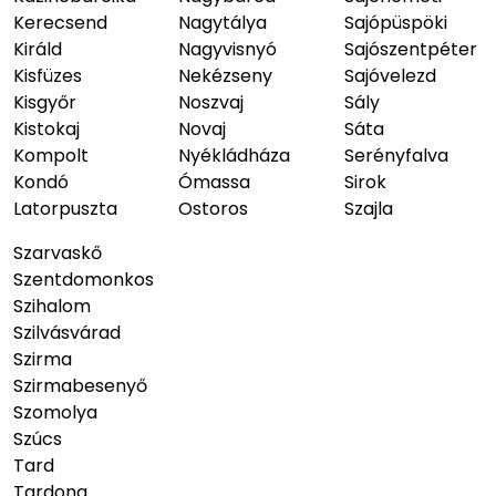
Kerecsend
Nagytálya
Sajópüspöki
Királd
Nagyvisnyó
Sajószentpéter
Kisfüzes
Nekézseny
Sajóvelezd
Kisgyőr
Noszvaj
Sály
Kistokaj
Novaj
Sáta
Kompolt
Nyékládháza
Serényfalva
Kondó
Ómassa
Sirok
Latorpuszta
Ostoros
Szajla
Szarvaskő
Szentdomonkos
Szihalom
Szilvásvárad
Szirma
Szirmabesenyő
Szomolya
Szúcs
Tard
Tardona