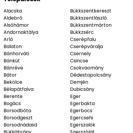
Alacska
Bükkszentkereszt
Aldebrő
Bükkszentlászló
Alsóhámor
Bükkszentmárton
Andornaktálya
Bükkzsérc
Arló
Cserépfalu
Balaton
Cserépváralja
Bánhorváti
Csernely
Bánkút
Csincse
Bánréve
Csokvaomány
Bátor
Dédestapolcsány
Bekölce
Demjén
Bélapátfalva
Dubicsány
Berente
Eger
Bogács
Egerbakta
Borsodbóta
Egerbocs
Borsodgeszt
Egercsehi
Borsodnádasd
Egerszalók
Bükkábrány
Egerszólát