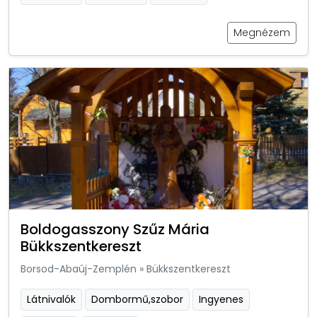
Megnézem
Boldogasszony Szűz Mária
Bükkszentkereszt
Borsod-Abaúj-Zemplén
»
Bükkszentkereszt
Látnivalók
Dombormű,szobor
Ingyenes