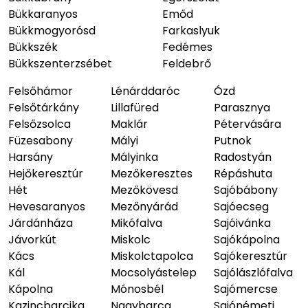
Bükkaranyos
Emőd
Bükkmogyorósd
Farkaslyuk
Bükkszék
Fedémes
Bükkszenterzsébet
Feldebrő
Felsőhámor
Lénárddaróc
Ózd
Felsőtárkány
Lillafüred
Parasznya
Felsőzsolca
Maklár
Pétervására
Füzesabony
Mályi
Putnok
Harsány
Mályinka
Radostyán
Hejőkeresztúr
Mezőkeresztes
Répáshuta
Hét
Mezőkövesd
Sajóbábony
Hevesaranyos
Mezőnyárád
Sajóecseg
Járdánháza
Mikófalva
Sajóivánka
Jávorkút
Miskolc
Sajókápolna
Kács
Miskolctapolca
Sajókeresztúr
Kál
Mocsolyástelep
Sajólászlófalva
Kápolna
Mónosbél
Sajómercse
Kazincbarcika
Nagybarca
Sajónémeti