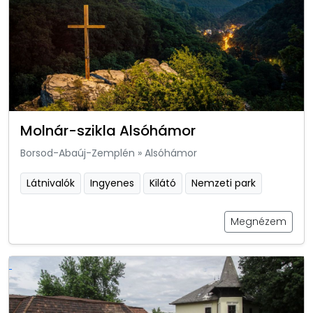
Molnár-szikla Alsóhámor
Borsod-Abaúj-Zemplén
»
Alsóhámor
Látnivalók
Ingyenes
Kilátó
Nemzeti park
Megnézem