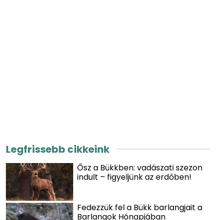
Legfrissebb cikkeink
Ősz a Bükkben: vadászati szezon
indult – figyeljünk az erdőben!
Fedezzük fel a Bükk barlangjait a
Barlangok Hónapjában