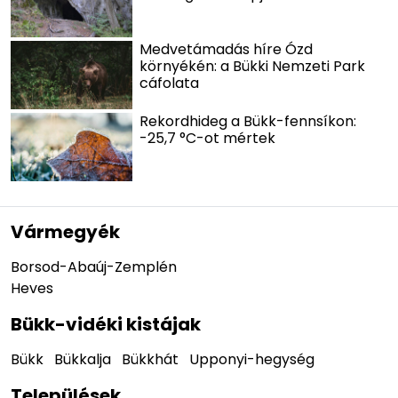
Medvetámadás híre Ózd
környékén: a Bükki Nemzeti Park
cáfolata
Rekordhideg a Bükk-fennsíkon:
-25,7 °C-ot mértek
Vármegyék
Borsod-Abaúj-Zemplén
Heves
Bükk-vidéki kistájak
Bükk
Bükkalja
Bükkhát
Upponyi-hegység
Települések