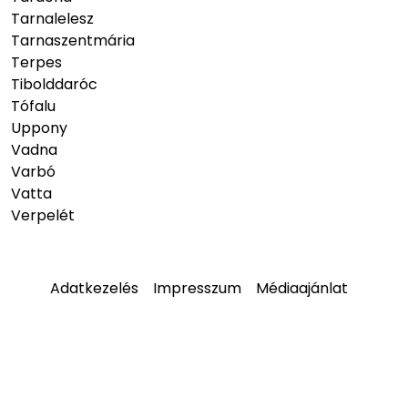
Tarnalelesz
Tarnaszentmária
Terpes
Tibolddaróc
Tófalu
Uppony
Vadna
Varbó
Vatta
Verpelét
Adatkezelés
Impresszum
Médiaajánlat
© 2026
hellobukk.hu