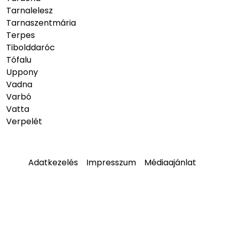
Tarnalelesz
Tarnaszentmária
Terpes
Tibolddaróc
Tófalu
Uppony
Vadna
Varbó
Vatta
Verpelét
Adatkezelés
Impresszum
Médiaajánlat
© 2026
hellobukk.hu