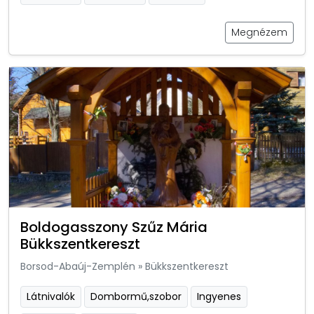
Megnézem
Boldogasszony Szűz Mária
Bükkszentkereszt
Borsod-Abaúj-Zemplén
»
Bükkszentkereszt
Látnivalók
Dombormű,szobor
Ingyenes