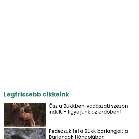
Legfrissebb cikkeink
Ősz a Bükkben: vadászati szezon
indult – figyeljünk az erdőben!
Fedezzük fel a Bükk barlangjait a
Barlangok Hónapjában