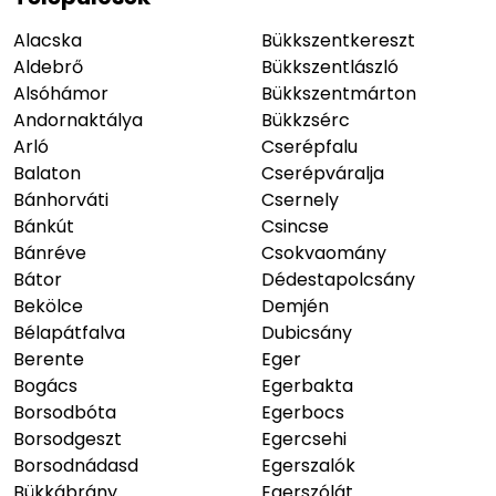
Alacska
Bükkszentkereszt
Aldebrő
Bükkszentlászló
Alsóhámor
Bükkszentmárton
Andornaktálya
Bükkzsérc
Arló
Cserépfalu
Balaton
Cserépváralja
Bánhorváti
Csernely
Bánkút
Csincse
Bánréve
Csokvaomány
Bátor
Dédestapolcsány
Bekölce
Demjén
Bélapátfalva
Dubicsány
Berente
Eger
Bogács
Egerbakta
Borsodbóta
Egerbocs
Borsodgeszt
Egercsehi
Borsodnádasd
Egerszalók
Bükkábrány
Egerszólát