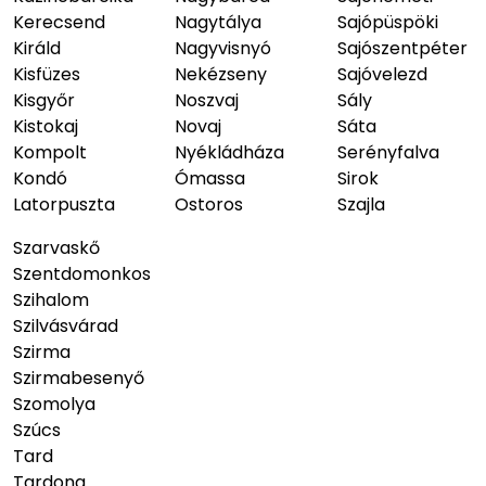
Kerecsend
Nagytálya
Sajópüspöki
Királd
Nagyvisnyó
Sajószentpéter
Kisfüzes
Nekézseny
Sajóvelezd
Kisgyőr
Noszvaj
Sály
Kistokaj
Novaj
Sáta
Kompolt
Nyékládháza
Serényfalva
Kondó
Ómassa
Sirok
Latorpuszta
Ostoros
Szajla
Szarvaskő
Szentdomonkos
Szihalom
Szilvásvárad
Szirma
Szirmabesenyő
Szomolya
Szúcs
Tard
Tardona