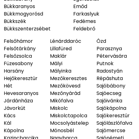
Bükkaranyos
Emőd
Bükkmogyorósd
Farkaslyuk
Bükkszék
Fedémes
Bükkszenterzsébet
Feldebrő
Felsőhámor
Lénárddaróc
Ózd
Felsőtárkány
Lillafüred
Parasznya
Felsőzsolca
Maklár
Pétervására
Füzesabony
Mályi
Putnok
Harsány
Mályinka
Radostyán
Hejőkeresztúr
Mezőkeresztes
Répáshuta
Hét
Mezőkövesd
Sajóbábony
Hevesaranyos
Mezőnyárád
Sajóecseg
Járdánháza
Mikófalva
Sajóivánka
Jávorkút
Miskolc
Sajókápolna
Kács
Miskolctapolca
Sajókeresztúr
Kál
Mocsolyástelep
Sajólászlófalva
Kápolna
Mónosbél
Sajómercse
Kazincbarcika
Nagybarca
Sajónémeti