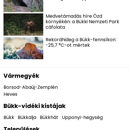
Medvetámadás híre Ózd
környékén: a Bükki Nemzeti Park
cáfolata
Rekordhideg a Bükk-fennsíkon:
-25,7 °C-ot mértek
Vármegyék
Borsod-Abaúj-Zemplén
Heves
Bükk-vidéki kistájak
Bükk
Bükkalja
Bükkhát
Upponyi-hegység
Települések