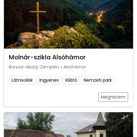
Molnár-szikla Alsóhámor
Borsod-Abaúj-Zemplén
»
Alsóhámor
Látnivalók
Ingyenes
Kilátó
Nemzeti park
Megnézem