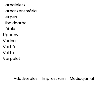
Tarnalelesz
Tarnaszentmária
Terpes
Tibolddaróc
Tófalu
Uppony
Vadna
Varbó
Vatta
Verpelét
Adatkezelés
Impresszum
Médiaajánlat
© 2026
hellobukk.hu