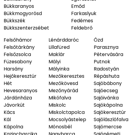
Bükkaranyos
Emőd
Bükkmogyorósd
Farkaslyuk
Bükkszék
Fedémes
Bükkszenterzsébet
Feldebrő
Felsőhámor
Lénárddaróc
Ózd
Felsőtárkány
Lillafüred
Parasznya
Felsőzsolca
Maklár
Pétervására
Füzesabony
Mályi
Putnok
Harsány
Mályinka
Radostyán
Hejőkeresztúr
Mezőkeresztes
Répáshuta
Hét
Mezőkövesd
Sajóbábony
Hevesaranyos
Mezőnyárád
Sajóecseg
Járdánháza
Mikófalva
Sajóivánka
Jávorkút
Miskolc
Sajókápolna
Kács
Miskolctapolca
Sajókeresztúr
Kál
Mocsolyástelep
Sajólászlófalva
Kápolna
Mónosbél
Sajómercse
Kazincbarcika
Nagybarca
Sajónémeti