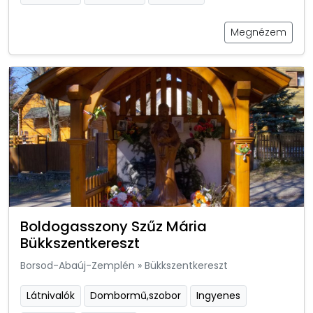
Megnézem
Boldogasszony Szűz Mária
Bükkszentkereszt
Borsod-Abaúj-Zemplén
»
Bükkszentkereszt
Látnivalók
Dombormű,szobor
Ingyenes