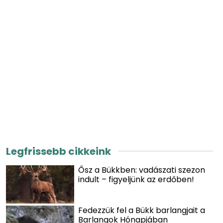
Legfrissebb cikkeink
Ősz a Bükkben: vadászati szezon
indult – figyeljünk az erdőben!
Fedezzük fel a Bükk barlangjait a
Barlangok Hónapjában