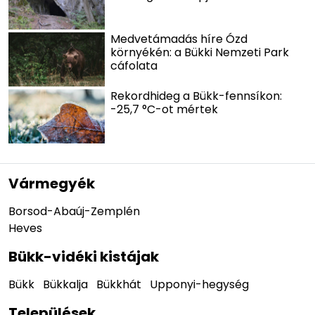
Medvetámadás híre Ózd
környékén: a Bükki Nemzeti Park
cáfolata
Rekordhideg a Bükk-fennsíkon:
-25,7 °C-ot mértek
Vármegyék
Borsod-Abaúj-Zemplén
Heves
Bükk-vidéki kistájak
Bükk
Bükkalja
Bükkhát
Upponyi-hegység
Települések