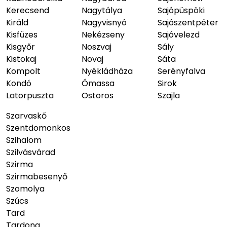
Kerecsend
Nagytálya
Sajópüspöki
Királd
Nagyvisnyó
Sajószentpéter
Kisfüzes
Nekézseny
Sajóvelezd
Kisgyőr
Noszvaj
Sály
Kistokaj
Novaj
Sáta
Kompolt
Nyékládháza
Serényfalva
Kondó
Ómassa
Sirok
Latorpuszta
Ostoros
Szajla
Szarvaskő
Szentdomonkos
Szihalom
Szilvásvárad
Szirma
Szirmabesenyő
Szomolya
Szúcs
Tard
Tardona