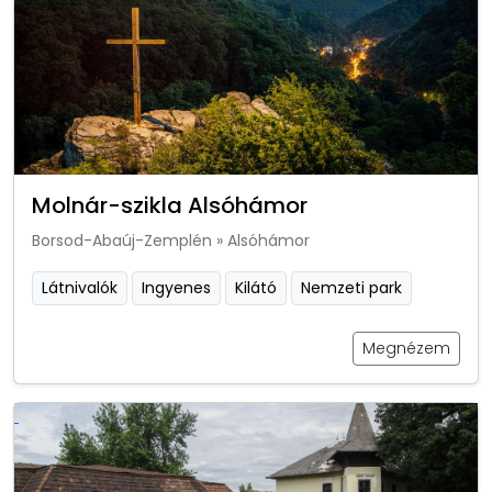
Molnár-szikla Alsóhámor
Borsod-Abaúj-Zemplén
»
Alsóhámor
Látnivalók
Ingyenes
Kilátó
Nemzeti park
Megnézem