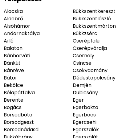
Alacska
Bükkszentkereszt
Aldebrő
Bükkszentlászló
Alsóhámor
Bükkszentmárton
Andornaktálya
Bükkzsérc
Arló
Cserépfalu
Balaton
Cserépváralja
Bánhorváti
Csernely
Bánkút
Csincse
Bánréve
Csokvaomány
Bátor
Dédestapolcsány
Bekölce
Demjén
Bélapátfalva
Dubicsány
Berente
Eger
Bogács
Egerbakta
Borsodbóta
Egerbocs
Borsodgeszt
Egercsehi
Borsodnádasd
Egerszalók
Bükkábrány
Egerszólát