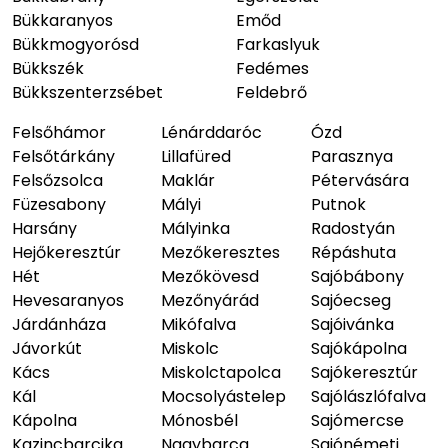
Bükkaranyos
Emőd
Bükkmogyorósd
Farkaslyuk
Bükkszék
Fedémes
Bükkszenterzsébet
Feldebrő
Felsőhámor
Lénárddaróc
Ózd
Felsőtárkány
Lillafüred
Parasznya
Felsőzsolca
Maklár
Pétervására
Füzesabony
Mályi
Putnok
Harsány
Mályinka
Radostyán
Hejőkeresztúr
Mezőkeresztes
Répáshuta
Hét
Mezőkövesd
Sajóbábony
Hevesaranyos
Mezőnyárád
Sajóecseg
Járdánháza
Mikófalva
Sajóivánka
Jávorkút
Miskolc
Sajókápolna
Kács
Miskolctapolca
Sajókeresztúr
Kál
Mocsolyástelep
Sajólászlófalva
Kápolna
Mónosbél
Sajómercse
Kazincbarcika
Nagybarca
Sajónémeti