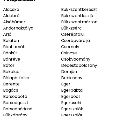
Alacska
Bükkszentkereszt
Aldebrő
Bükkszentlászló
Alsóhámor
Bükkszentmárton
Andornaktálya
Bükkzsérc
Arló
Cserépfalu
Balaton
Cserépváralja
Bánhorváti
Csernely
Bánkút
Csincse
Bánréve
Csokvaomány
Bátor
Dédestapolcsány
Bekölce
Demjén
Bélapátfalva
Dubicsány
Berente
Eger
Bogács
Egerbakta
Borsodbóta
Egerbocs
Borsodgeszt
Egercsehi
Borsodnádasd
Egerszalók
Bükkábrány
Egerszólát