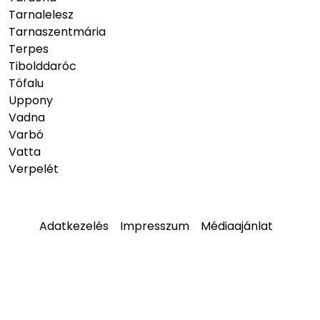
Tarnalelesz
Tarnaszentmária
Terpes
Tibolddaróc
Tófalu
Uppony
Vadna
Varbó
Vatta
Verpelét
Adatkezelés
Impresszum
Médiaajánlat
© 2026
hellobukk.hu