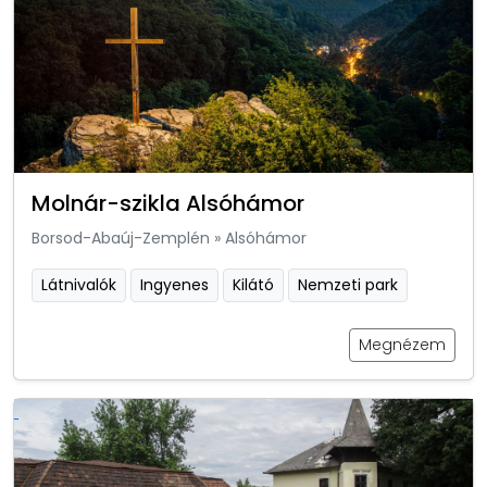
Molnár-szikla Alsóhámor
Borsod-Abaúj-Zemplén
»
Alsóhámor
Látnivalók
Ingyenes
Kilátó
Nemzeti park
Megnézem