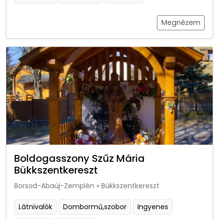
Megnézem
Boldogasszony Szűz Mária
Bükkszentkereszt
Borsod-Abaúj-Zemplén
»
Bükkszentkereszt
Látnivalók
Dombormű,szobor
Ingyenes