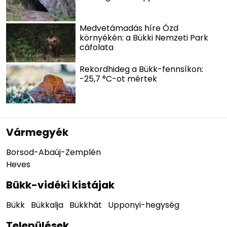
Medvetámadás híre Ózd
környékén: a Bükki Nemzeti Park
cáfolata
Rekordhideg a Bükk-fennsíkon:
-25,7 °C-ot mértek
Vármegyék
Borsod-Abaúj-Zemplén
Heves
Bükk-vidéki kistájak
Bükk
Bükkalja
Bükkhát
Upponyi-hegység
Települések