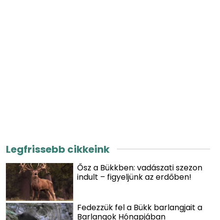
Legfrissebb cikkeink
Ősz a Bükkben: vadászati szezon
indult – figyeljünk az erdőben!
Fedezzük fel a Bükk barlangjait a
Barlangok Hónapjában