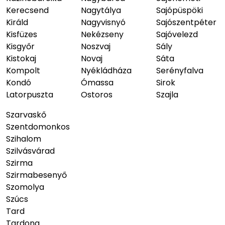
Kerecsend
Nagytálya
Sajópüspöki
Királd
Nagyvisnyó
Sajószentpéter
Kisfüzes
Nekézseny
Sajóvelezd
Kisgyőr
Noszvaj
Sály
Kistokaj
Novaj
Sáta
Kompolt
Nyékládháza
Serényfalva
Kondó
Ómassa
Sirok
Latorpuszta
Ostoros
Szajla
Szarvaskő
Szentdomonkos
Szihalom
Szilvásvárad
Szirma
Szirmabesenyő
Szomolya
Szúcs
Tard
Tardona