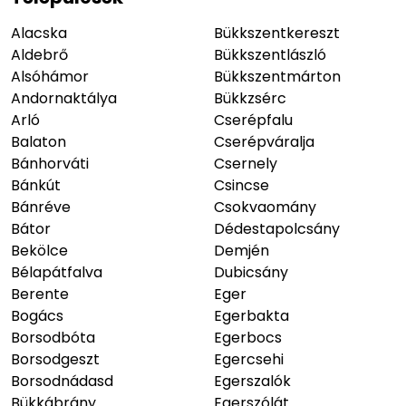
Alacska
Bükkszentkereszt
Aldebrő
Bükkszentlászló
Alsóhámor
Bükkszentmárton
Andornaktálya
Bükkzsérc
Arló
Cserépfalu
Balaton
Cserépváralja
Bánhorváti
Csernely
Bánkút
Csincse
Bánréve
Csokvaomány
Bátor
Dédestapolcsány
Bekölce
Demjén
Bélapátfalva
Dubicsány
Berente
Eger
Bogács
Egerbakta
Borsodbóta
Egerbocs
Borsodgeszt
Egercsehi
Borsodnádasd
Egerszalók
Bükkábrány
Egerszólát