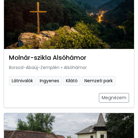
Molnár-szikla Alsóhámor
Borsod-Abaúj-Zemplén
»
Alsóhámor
Látnivalók
Ingyenes
Kilátó
Nemzeti park
Megnézem