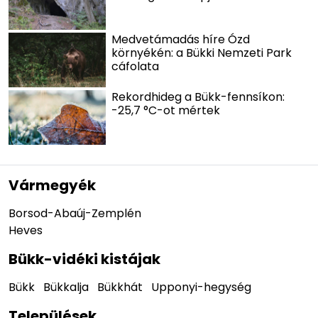
Medvetámadás híre Ózd
környékén: a Bükki Nemzeti Park
cáfolata
Rekordhideg a Bükk-fennsíkon:
-25,7 °C-ot mértek
Vármegyék
Borsod-Abaúj-Zemplén
Heves
Bükk-vidéki kistájak
Bükk
Bükkalja
Bükkhát
Upponyi-hegység
Települések