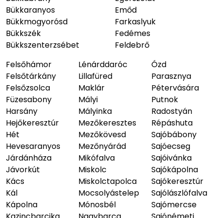
Bükkaranyos
Emőd
Bükkmogyorósd
Farkaslyuk
Bükkszék
Fedémes
Bükkszenterzsébet
Feldebrő
Felsőhámor
Lénárddaróc
Ózd
Felsőtárkány
Lillafüred
Parasznya
Felsőzsolca
Maklár
Pétervására
Füzesabony
Mályi
Putnok
Harsány
Mályinka
Radostyán
Hejőkeresztúr
Mezőkeresztes
Répáshuta
Hét
Mezőkövesd
Sajóbábony
Hevesaranyos
Mezőnyárád
Sajóecseg
Járdánháza
Mikófalva
Sajóivánka
Jávorkút
Miskolc
Sajókápolna
Kács
Miskolctapolca
Sajókeresztúr
Kál
Mocsolyástelep
Sajólászlófalva
Kápolna
Mónosbél
Sajómercse
Kazincbarcika
Nagybarca
Sajónémeti