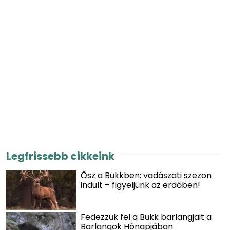
Legfrissebb cikkeink
Ősz a Bükkben: vadászati szezon
indult – figyeljünk az erdőben!
Fedezzük fel a Bükk barlangjait a
Barlangok Hónapjában