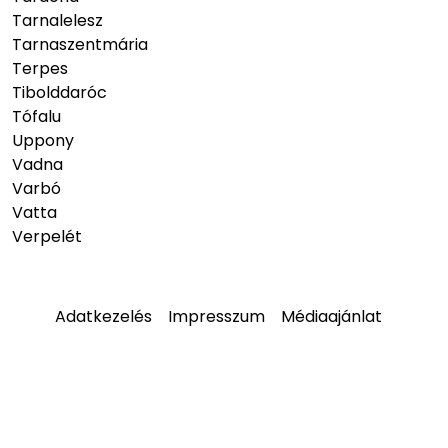
Tarnalelesz
Tarnaszentmária
Terpes
Tibolddaróc
Tófalu
Uppony
Vadna
Varbó
Vatta
Verpelét
Adatkezelés
Impresszum
Médiaajánlat
© 2026
hellobukk.hu