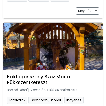
Megnézem
Boldogasszony Szűz Mária
Bükkszentkereszt
Borsod-Abaúj-Zemplén
»
Bükkszentkereszt
Látnivalók
Dombormű,szobor
Ingyenes