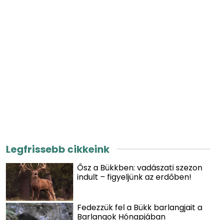
Legfrissebb cikkeink
Ősz a Bükkben: vadászati szezon
indult – figyeljünk az erdőben!
Fedezzük fel a Bükk barlangjait a
Barlangok Hónapjában