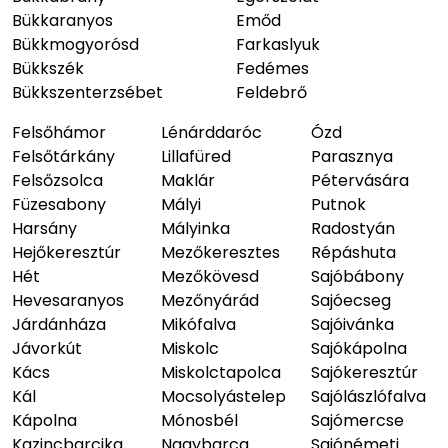
Bükkaranyos
Emőd
Bükkmogyorósd
Farkaslyuk
Bükkszék
Fedémes
Bükkszenterzsébet
Feldebrő
Felsőhámor
Lénárddaróc
Ózd
Felsőtárkány
Lillafüred
Parasznya
Felsőzsolca
Maklár
Pétervására
Füzesabony
Mályi
Putnok
Harsány
Mályinka
Radostyán
Hejőkeresztúr
Mezőkeresztes
Répáshuta
Hét
Mezőkövesd
Sajóbábony
Hevesaranyos
Mezőnyárád
Sajóecseg
Járdánháza
Mikófalva
Sajóivánka
Jávorkút
Miskolc
Sajókápolna
Kács
Miskolctapolca
Sajókeresztúr
Kál
Mocsolyástelep
Sajólászlófalva
Kápolna
Mónosbél
Sajómercse
Kazincbarcika
Nagybarca
Sajónémeti