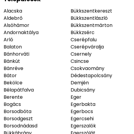
Alacska
Bükkszentkereszt
Aldebrő
Bükkszentlászló
Alsóhámor
Bükkszentmárton
Andornaktálya
Bükkzsérc
Arló
Cserépfalu
Balaton
Cserépváralja
Bánhorváti
Csernely
Bánkút
Csincse
Bánréve
Csokvaomány
Bátor
Dédestapolcsány
Bekölce
Demjén
Bélapátfalva
Dubicsány
Berente
Eger
Bogács
Egerbakta
Borsodbóta
Egerbocs
Borsodgeszt
Egercsehi
Borsodnádasd
Egerszalók
Bükkábrány
Egerszólát