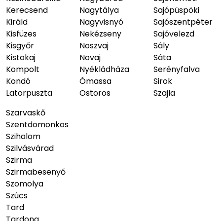
Kerecsend
Nagytálya
Sajópüspöki
Királd
Nagyvisnyó
Sajószentpéter
Kisfüzes
Nekézseny
Sajóvelezd
Kisgyőr
Noszvaj
Sály
Kistokaj
Novaj
Sáta
Kompolt
Nyékládháza
Serényfalva
Kondó
Ómassa
Sirok
Latorpuszta
Ostoros
Szajla
Szarvaskő
Szentdomonkos
Szihalom
Szilvásvárad
Szirma
Szirmabesenyő
Szomolya
Szúcs
Tard
Tardona