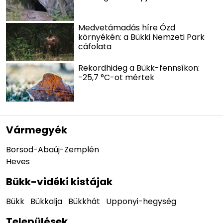
Medvetámadás híre Ózd
környékén: a Bükki Nemzeti Park
cáfolata
Rekordhideg a Bükk-fennsíkon:
-25,7 °C-ot mértek
Vármegyék
Borsod-Abaúj-Zemplén
Heves
Bükk-vidéki kistájak
Bükk
Bükkalja
Bükkhát
Upponyi-hegység
Települések