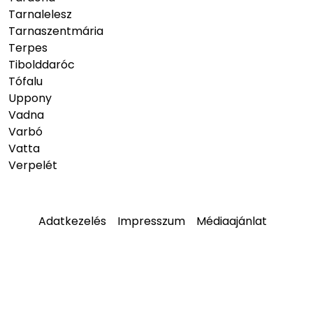
Tarnalelesz
Tarnaszentmária
Terpes
Tibolddaróc
Tófalu
Uppony
Vadna
Varbó
Vatta
Verpelét
Adatkezelés
Impresszum
Médiaajánlat
© 2026
hellobukk.hu