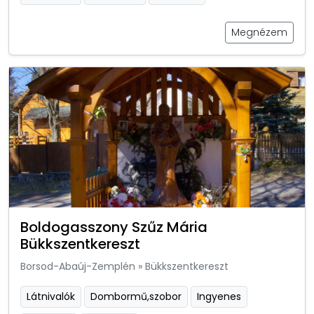
Megnézem
Boldogasszony Szűz Mária
Bükkszentkereszt
Borsod-Abaúj-Zemplén
»
Bükkszentkereszt
Látnivalók
Dombormű,szobor
Ingyenes