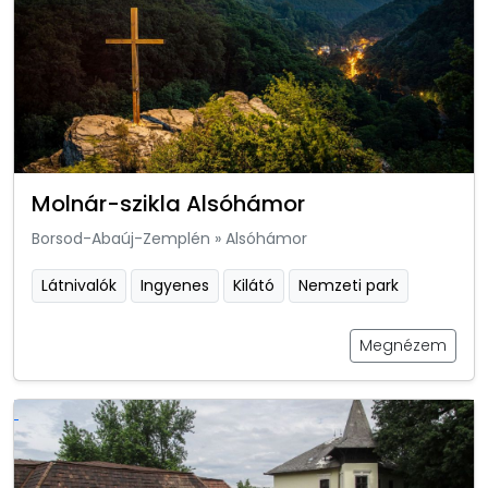
Molnár-szikla Alsóhámor
Borsod-Abaúj-Zemplén
»
Alsóhámor
Látnivalók
Ingyenes
Kilátó
Nemzeti park
Megnézem