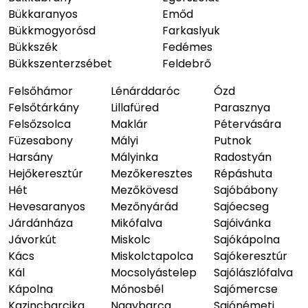
Bükkaranyos
Emőd
Bükkmogyorósd
Farkaslyuk
Bükkszék
Fedémes
Bükkszenterzsébet
Feldebrő
Felsőhámor
Lénárddaróc
Ózd
Felsőtárkány
Lillafüred
Parasznya
Felsőzsolca
Maklár
Pétervására
Füzesabony
Mályi
Putnok
Harsány
Mályinka
Radostyán
Hejőkeresztúr
Mezőkeresztes
Répáshuta
Hét
Mezőkövesd
Sajóbábony
Hevesaranyos
Mezőnyárád
Sajóecseg
Járdánháza
Mikófalva
Sajóivánka
Jávorkút
Miskolc
Sajókápolna
Kács
Miskolctapolca
Sajókeresztúr
Kál
Mocsolyástelep
Sajólászlófalva
Kápolna
Mónosbél
Sajómercse
Kazincbarcika
Nagybarca
Sajónémeti