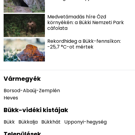
Medvetámadás híre Ózd
környékén: a Bükki Nemzeti Park
cáfolata
Rekordhideg a Bükk-fennsíkon:
-25,7 °C-ot mértek
Vármegyék
Borsod-Abaúj-Zemplén
Heves
Bükk-vidéki kistájak
Bükk
Bükkalja
Bükkhát
Upponyi-hegység
Települések