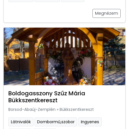
Megnézem
Boldogasszony Szűz Mária
Bükkszentkereszt
Borsod-Abaúj-Zemplén
»
Bükkszentkereszt
Látnivalók
Dombormű,szobor
Ingyenes