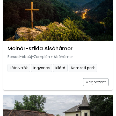
Molnár-szikla Alsóhámor
Borsod-Abaúj-Zemplén
»
Alsóhámor
Látnivalók
Ingyenes
Kilátó
Nemzeti park
Megnézem