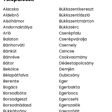
Alacska
Bükkszentkereszt
Aldebrő
Bükkszentlászló
Alsóhámor
Bükkszentmárton
Andornaktálya
Bükkzsérc
Arló
Cserépfalu
Balaton
Cserépváralja
Bánhorváti
Csernely
Bánkút
Csincse
Bánréve
Csokvaomány
Bátor
Dédestapolcsány
Bekölce
Demjén
Bélapátfalva
Dubicsány
Berente
Eger
Bogács
Egerbakta
Borsodbóta
Egerbocs
Borsodgeszt
Egercsehi
Borsodnádasd
Egerszalók
Bükkábrány
Egerszólát