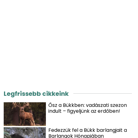
Legfrissebb cikkeink
Ősz a Bükkben: vadászati szezon
indult – figyeljünk az erdőben!
Fedezzük fel a Bükk barlangjait a
Barlangok Hónapjában