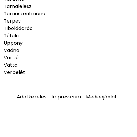
Tarnalelesz
Tarnaszentmária
Terpes
Tibolddaróc
Tófalu
Uppony
Vadna
Varbó
Vatta
Verpelét
Adatkezelés
Impresszum
Médiaajánlat
© 2026
hellobukk.hu