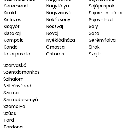
Kerecsend
Nagytálya
Sajópüspöki
Királd
Nagyvisnyó
Sajószentpéter
Kisfüzes
Nekézseny
Sajóvelezd
Kisgyőr
Noszvaj
Sály
Kistokaj
Novaj
Sáta
Kompolt
Nyékládháza
Serényfalva
Kondó
Ómassa
Sirok
Latorpuszta
Ostoros
Szajla
Szarvaskő
Szentdomonkos
Szihalom
Szilvásvárad
Szirma
Szirmabesenyő
Szomolya
Szúcs
Tard
Tardona