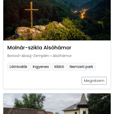
Molnár-szikla Alsóhámor
Borsod-Abaúj-Zemplén
»
Alsóhámor
Látnivalók
Ingyenes
Kilátó
Nemzeti park
Megnézem