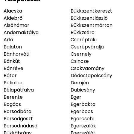
Alacska
Bükkszentkereszt
Aldebrő
Bükkszentlászló
Alsóhámor
Bükkszentmárton
Andornaktálya
Bükkzsérc
Arló
Cserépfalu
Balaton
Cserépváralja
Bánhorváti
Csernely
Bánkút
Csincse
Bánréve
Csokvaomány
Bátor
Dédestapolcsány
Bekölce
Demjén
Bélapátfalva
Dubicsány
Berente
Eger
Bogács
Egerbakta
Borsodbóta
Egerbocs
Borsodgeszt
Egercsehi
Borsodnádasd
Egerszalók
Bükkábrány
Egerszólát