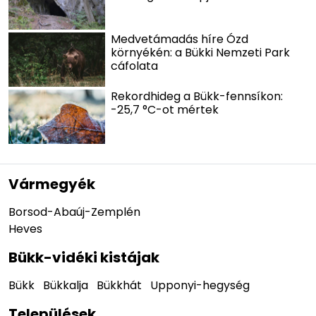
Medvetámadás híre Ózd
környékén: a Bükki Nemzeti Park
cáfolata
Rekordhideg a Bükk-fennsíkon:
-25,7 °C-ot mértek
Vármegyék
Borsod-Abaúj-Zemplén
Heves
Bükk-vidéki kistájak
Bükk
Bükkalja
Bükkhát
Upponyi-hegység
Települések