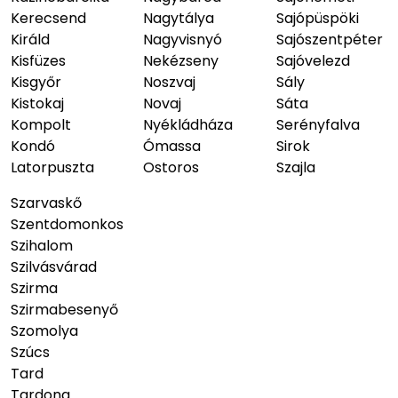
Kerecsend
Nagytálya
Sajópüspöki
Királd
Nagyvisnyó
Sajószentpéter
Kisfüzes
Nekézseny
Sajóvelezd
Kisgyőr
Noszvaj
Sály
Kistokaj
Novaj
Sáta
Kompolt
Nyékládháza
Serényfalva
Kondó
Ómassa
Sirok
Latorpuszta
Ostoros
Szajla
Szarvaskő
Szentdomonkos
Szihalom
Szilvásvárad
Szirma
Szirmabesenyő
Szomolya
Szúcs
Tard
Tardona