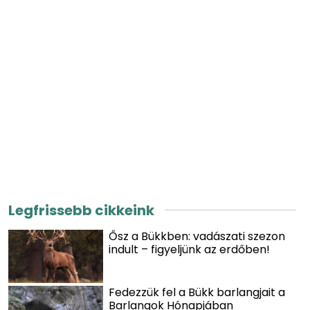
Legfrissebb cikkeink
Ősz a Bükkben: vadászati szezon
indult – figyeljünk az erdőben!
Fedezzük fel a Bükk barlangjait a
Barlangok Hónapjában