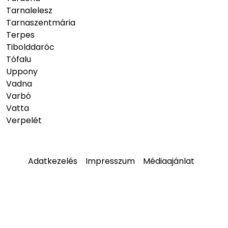
Tarnalelesz
Tarnaszentmária
Terpes
Tibolddaróc
Tófalu
Uppony
Vadna
Varbó
Vatta
Verpelét
Adatkezelés
Impresszum
Médiaajánlat
© 2026
hellobukk.hu