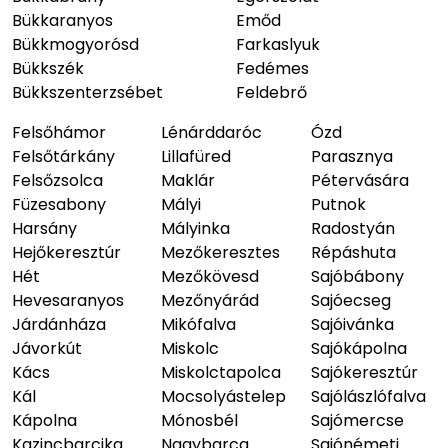
Bükkaranyos
Emőd
Bükkmogyorósd
Farkaslyuk
Bükkszék
Fedémes
Bükkszenterzsébet
Feldebrő
Felsőhámor
Lénárddaróc
Ózd
Felsőtárkány
Lillafüred
Parasznya
Felsőzsolca
Maklár
Pétervására
Füzesabony
Mályi
Putnok
Harsány
Mályinka
Radostyán
Hejőkeresztúr
Mezőkeresztes
Répáshuta
Hét
Mezőkövesd
Sajóbábony
Hevesaranyos
Mezőnyárád
Sajóecseg
Járdánháza
Mikófalva
Sajóivánka
Jávorkút
Miskolc
Sajókápolna
Kács
Miskolctapolca
Sajókeresztúr
Kál
Mocsolyástelep
Sajólászlófalva
Kápolna
Mónosbél
Sajómercse
Kazincbarcika
Nagybarca
Sajónémeti