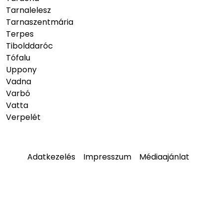
Tarnalelesz
Tarnaszentmária
Terpes
Tibolddaróc
Tófalu
Uppony
Vadna
Varbó
Vatta
Verpelét
Adatkezelés
Impresszum
Médiaajánlat
© 2026
hellobukk.hu