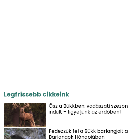
Legfrissebb cikkeink
Ősz a Bükkben: vadászati szezon
indult – figyeljünk az erdőben!
Fedezzük fel a Bükk barlangjait a
Barlangok Hónapjában