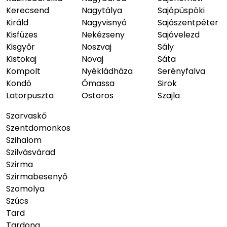
Kerecsend
Nagytálya
Sajópüspöki
Királd
Nagyvisnyó
Sajószentpéter
Kisfüzes
Nekézseny
Sajóvelezd
Kisgyőr
Noszvaj
Sály
Kistokaj
Novaj
Sáta
Kompolt
Nyékládháza
Serényfalva
Kondó
Ómassa
Sirok
Latorpuszta
Ostoros
Szajla
Szarvaskő
Szentdomonkos
Szihalom
Szilvásvárad
Szirma
Szirmabesenyő
Szomolya
Szúcs
Tard
Tardona