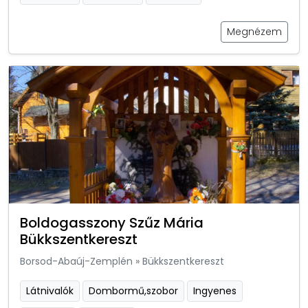
Megnézem
Boldogasszony Szűz Mária
Bükkszentkereszt
Borsod-Abaúj-Zemplén
»
Bükkszentkereszt
Látnivalók
Dombormű,szobor
Ingyenes