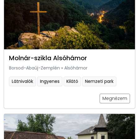
Molnár-szikla Alsóhámor
Borsod-Abaúj-Zemplén
»
Alsóhámor
Látnivalók
Ingyenes
Kilátó
Nemzeti park
Megnézem