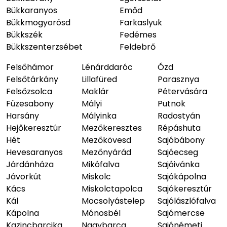
Bükkaranyos
Emőd
Bükkmogyorósd
Farkaslyuk
Bükkszék
Fedémes
Bükkszenterzsébet
Feldebrő
Felsőhámor
Lénárddaróc
Ózd
Felsőtárkány
Lillafüred
Parasznya
Felsőzsolca
Maklár
Pétervására
Füzesabony
Mályi
Putnok
Harsány
Mályinka
Radostyán
Hejőkeresztúr
Mezőkeresztes
Répáshuta
Hét
Mezőkövesd
Sajóbábony
Hevesaranyos
Mezőnyárád
Sajóecseg
Járdánháza
Mikófalva
Sajóivánka
Jávorkút
Miskolc
Sajókápolna
Kács
Miskolctapolca
Sajókeresztúr
Kál
Mocsolyástelep
Sajólászlófalva
Kápolna
Mónosbél
Sajómercse
Kazincbarcika
Nagybarca
Sajónémeti