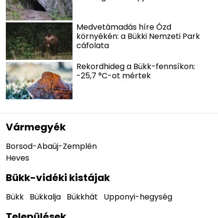
Medvetámadás híre Ózd
környékén: a Bükki Nemzeti Park
cáfolata
Rekordhideg a Bükk-fennsíkon:
-25,7 °C-ot mértek
Vármegyék
Borsod-Abaúj-Zemplén
Heves
Bükk-vidéki kistájak
Bükk
Bükkalja
Bükkhát
Upponyi-hegység
Települések