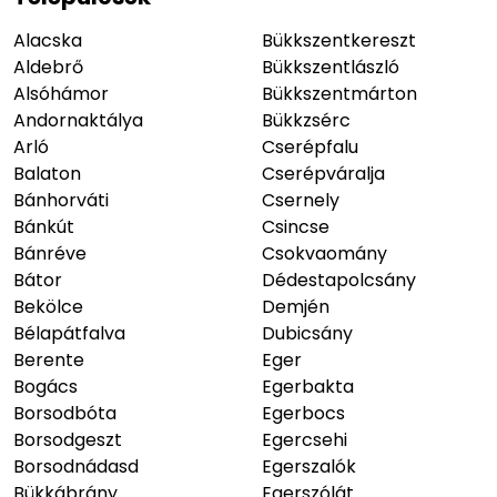
Alacska
Bükkszentkereszt
Aldebrő
Bükkszentlászló
Alsóhámor
Bükkszentmárton
Andornaktálya
Bükkzsérc
Arló
Cserépfalu
Balaton
Cserépváralja
Bánhorváti
Csernely
Bánkút
Csincse
Bánréve
Csokvaomány
Bátor
Dédestapolcsány
Bekölce
Demjén
Bélapátfalva
Dubicsány
Berente
Eger
Bogács
Egerbakta
Borsodbóta
Egerbocs
Borsodgeszt
Egercsehi
Borsodnádasd
Egerszalók
Bükkábrány
Egerszólát