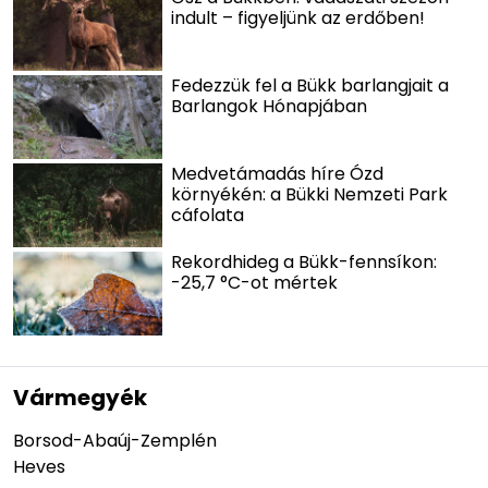
indult – figyeljünk az erdőben!
Fedezzük fel a Bükk barlangjait a
Barlangok Hónapjában
Medvetámadás híre Ózd
környékén: a Bükki Nemzeti Park
cáfolata
Rekordhideg a Bükk-fennsíkon:
-25,7 °C-ot mértek
Vármegyék
Borsod-Abaúj-Zemplén
Heves