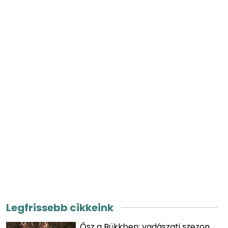
Legfrissebb cikkeink
Ősz a Bükkben: vadászati szezon