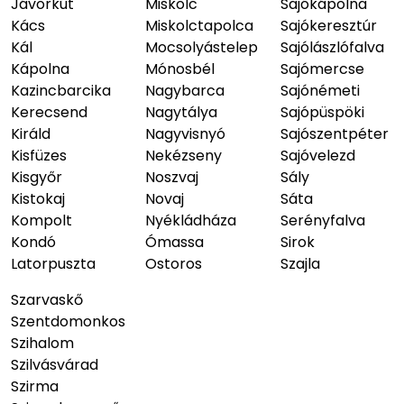
Jávorkút
Miskolc
Sajókápolna
Kács
Miskolctapolca
Sajókeresztúr
Kál
Mocsolyástelep
Sajólászlófalva
Kápolna
Mónosbél
Sajómercse
Kazincbarcika
Nagybarca
Sajónémeti
Kerecsend
Nagytálya
Sajópüspöki
Királd
Nagyvisnyó
Sajószentpéter
Kisfüzes
Nekézseny
Sajóvelezd
Kisgyőr
Noszvaj
Sály
Kistokaj
Novaj
Sáta
Kompolt
Nyékládháza
Serényfalva
Kondó
Ómassa
Sirok
Latorpuszta
Ostoros
Szajla
Szarvaskő
Szentdomonkos
Szihalom
Szilvásvárad
Szirma