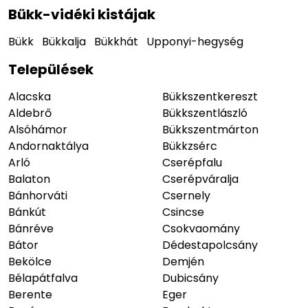
Bükk-vidéki kistájak
Bükk
Bükkalja
Bükkhát
Upponyi-hegység
Települések
Alacska
Bükkszentkereszt
Aldebrő
Bükkszentlászló
Alsóhámor
Bükkszentmárton
Andornaktálya
Bükkzsérc
Arló
Cserépfalu
Balaton
Cserépváralja
Bánhorváti
Csernely
Bánkút
Csincse
Bánréve
Csokvaomány
Bátor
Dédestapolcsány
Bekölce
Demjén
Bélapátfalva
Dubicsány
Berente
Eger