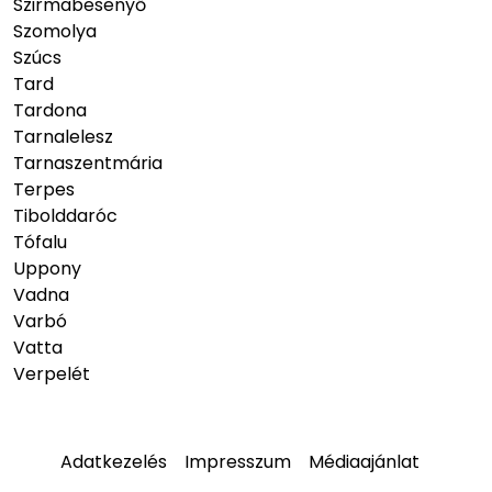
Szirmabesenyő
Szomolya
Szúcs
Tard
Tardona
Tarnalelesz
Tarnaszentmária
Terpes
Tibolddaróc
Tófalu
Uppony
Vadna
Varbó
Vatta
Verpelét
Adatkezelés
Impresszum
Médiaajánlat