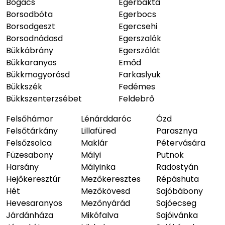
Bogács
Egerbakta
Borsodbóta
Egerbocs
Borsodgeszt
Egercsehi
Borsodnádasd
Egerszalók
Bükkábrány
Egerszólát
Bükkaranyos
Emőd
Bükkmogyorósd
Farkaslyuk
Bükkszék
Fedémes
Bükkszenterzsébet
Feldebrő
Felsőhámor
Lénárddaróc
Ózd
Felsőtárkány
Lillafüred
Parasznya
Felsőzsolca
Maklár
Pétervására
Füzesabony
Mályi
Putnok
Harsány
Mályinka
Radostyán
Hejőkeresztúr
Mezőkeresztes
Répáshuta
Hét
Mezőkövesd
Sajóbábony
Hevesaranyos
Mezőnyárád
Sajóecseg
Járdánháza
Mikófalva
Sajóivánka