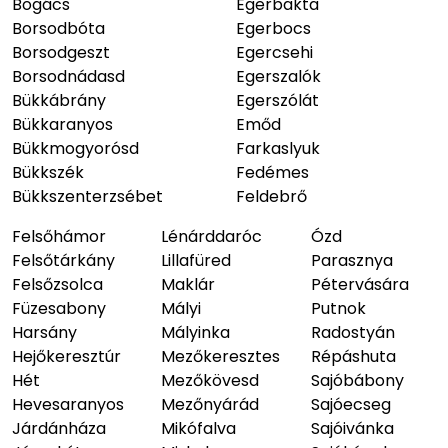
Bogács
Egerbakta
Borsodbóta
Egerbocs
Borsodgeszt
Egercsehi
Borsodnádasd
Egerszalók
Bükkábrány
Egerszólát
Bükkaranyos
Emőd
Bükkmogyorósd
Farkaslyuk
Bükkszék
Fedémes
Bükkszenterzsébet
Feldebrő
Felsőhámor
Lénárddaróc
Ózd
Felsőtárkány
Lillafüred
Parasznya
Felsőzsolca
Maklár
Pétervására
Füzesabony
Mályi
Putnok
Harsány
Mályinka
Radostyán
Hejőkeresztúr
Mezőkeresztes
Répáshuta
Hét
Mezőkövesd
Sajóbábony
Hevesaranyos
Mezőnyárád
Sajóecseg
Járdánháza
Mikófalva
Sajóivánka