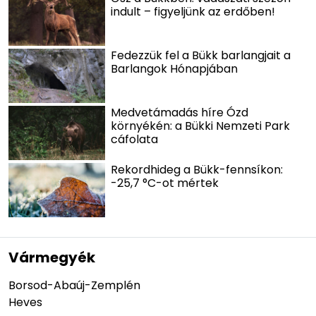
indult – figyeljünk az erdőben!
Fedezzük fel a Bükk barlangjait a
Barlangok Hónapjában
Medvetámadás híre Ózd
környékén: a Bükki Nemzeti Park
cáfolata
Rekordhideg a Bükk-fennsíkon:
-25,7 °C-ot mértek
Vármegyék
Borsod-Abaúj-Zemplén
Heves