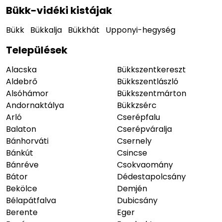
Bükk-vidéki kistájak
Bükk
Bükkalja
Bükkhát
Upponyi-hegység
Települések
Alacska
Bükkszentkereszt
Aldebrő
Bükkszentlászló
Alsóhámor
Bükkszentmárton
Andornaktálya
Bükkzsérc
Arló
Cserépfalu
Balaton
Cserépváralja
Bánhorváti
Csernely
Bánkút
Csincse
Bánréve
Csokvaomány
Bátor
Dédestapolcsány
Bekölce
Demjén
Bélapátfalva
Dubicsány
Berente
Eger