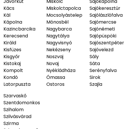
Jávorkút
Miskolc
Sajókápolna
Kács
Miskolctapolca
Sajókeresztúr
Kál
Mocsolyástelep
Sajólászlófalva
Kápolna
Mónosbél
Sajómercse
Kazincbarcika
Nagybarca
Sajónémeti
Kerecsend
Nagytálya
Sajópüspöki
Királd
Nagyvisnyó
Sajószentpéter
Kisfüzes
Nekézseny
Sajóvelezd
Kisgyőr
Noszvaj
Sály
Kistokaj
Novaj
Sáta
Kompolt
Nyékládháza
Serényfalva
Kondó
Ómassa
Sirok
Latorpuszta
Ostoros
Szajla
Szarvaskő
Szentdomonkos
Szihalom
Szilvásvárad
Szirma