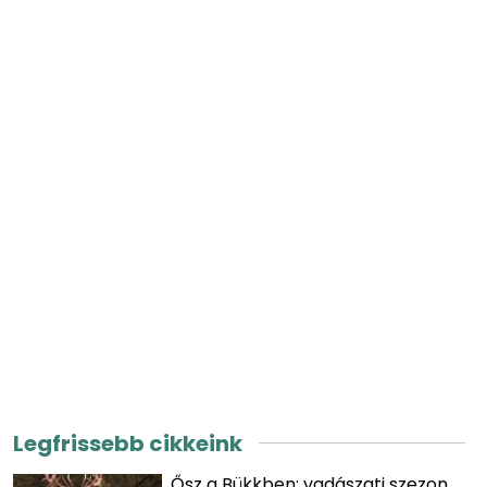
Legfrissebb cikkeink
Ősz a Bükkben: vadászati szezon