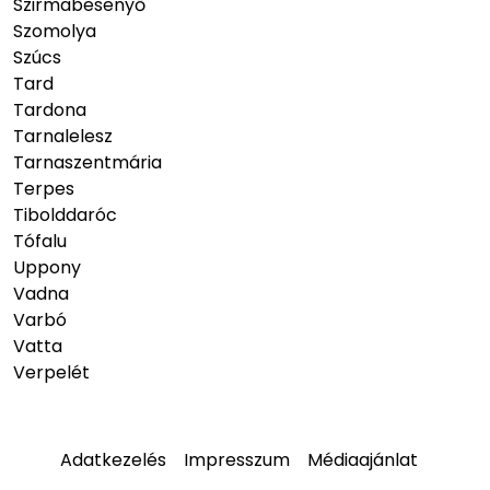
Szirmabesenyő
Szomolya
Szúcs
Tard
Tardona
Tarnalelesz
Tarnaszentmária
Terpes
Tibolddaróc
Tófalu
Uppony
Vadna
Varbó
Vatta
Verpelét
Adatkezelés
Impresszum
Médiaajánlat