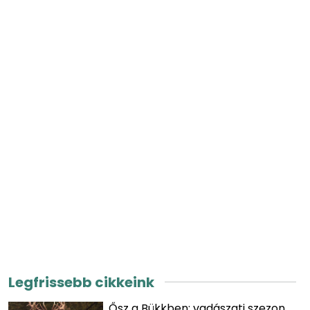
Legfrissebb cikkeink
Ősz a Bükkben: vadászati szezon