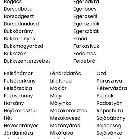
Bogács
Egerbakta
Borsodbóta
Egerbocs
Borsodgeszt
Egercsehi
Borsodnádasd
Egerszalók
Bükkábrány
Egerszólát
Bükkaranyos
Emőd
Bükkmogyorósd
Farkaslyuk
Bükkszék
Fedémes
Bükkszenterzsébet
Feldebrő
Felsőhámor
Lénárddaróc
Ózd
Felsőtárkány
Lillafüred
Parasznya
Felsőzsolca
Maklár
Pétervására
Füzesabony
Mályi
Putnok
Harsány
Mályinka
Radostyán
Hejőkeresztúr
Mezőkeresztes
Répáshuta
Hét
Mezőkövesd
Sajóbábony
Hevesaranyos
Mezőnyárád
Sajóecseg
Járdánháza
Mikófalva
Sajóivánka