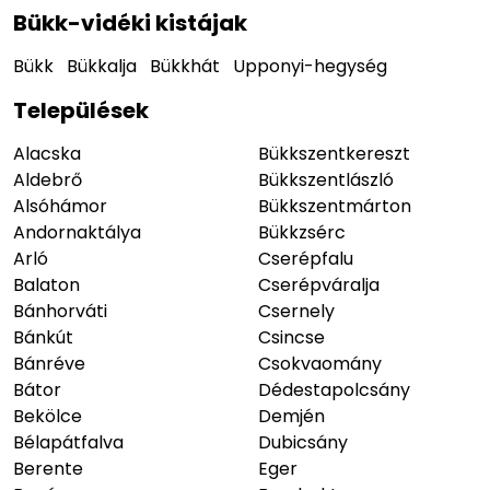
Bükk-vidéki kistájak
Bükk
Bükkalja
Bükkhát
Upponyi-hegység
Települések
Alacska
Bükkszentkereszt
Aldebrő
Bükkszentlászló
Alsóhámor
Bükkszentmárton
Andornaktálya
Bükkzsérc
Arló
Cserépfalu
Balaton
Cserépváralja
Bánhorváti
Csernely
Bánkút
Csincse
Bánréve
Csokvaomány
Bátor
Dédestapolcsány
Bekölce
Demjén
Bélapátfalva
Dubicsány
Berente
Eger