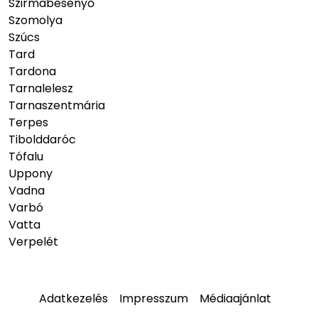
Szirmabesenyő
Szomolya
Szúcs
Tard
Tardona
Tarnalelesz
Tarnaszentmária
Terpes
Tibolddaróc
Tófalu
Uppony
Vadna
Varbó
Vatta
Verpelét
Adatkezelés
Impresszum
Médiaajánlat