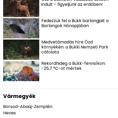
indult – figyeljünk az erdőben!
Fedezzük fel a Bükk barlangjait a
Barlangok Hónapjában
Medvetámadás híre Ózd
környékén: a Bükki Nemzeti Park
cáfolata
Rekordhideg a Bükk-fennsíkon:
-25,7 °C-ot mértek
Vármegyék
Borsod-Abaúj-Zemplén
Heves