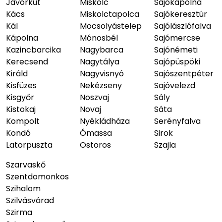
Jávorkút
Miskolc
Sajókápolna
Kács
Miskolctapolca
Sajókeresztúr
Kál
Mocsolyástelep
Sajólászlófalva
Kápolna
Mónosbél
Sajómercse
Kazincbarcika
Nagybarca
Sajónémeti
Kerecsend
Nagytálya
Sajópüspöki
Királd
Nagyvisnyó
Sajószentpéter
Kisfüzes
Nekézseny
Sajóvelezd
Kisgyőr
Noszvaj
Sály
Kistokaj
Novaj
Sáta
Kompolt
Nyékládháza
Serényfalva
Kondó
Ómassa
Sirok
Latorpuszta
Ostoros
Szajla
Szarvaskő
Szentdomonkos
Szihalom
Szilvásvárad
Szirma