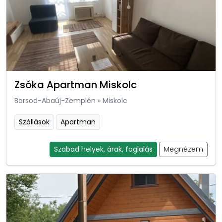
Zsóka Apartman Miskolc
Borsod-Abaúj-Zemplén
»
Miskolc
Szállások
Apartman
Szabad helyek, árak, foglalás
Megnézem