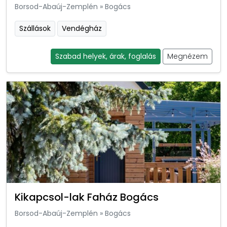
Borsod-Abaúj-Zemplén
»
Bogács
Szállások
Vendégház
Szabad helyek, árak, foglalás
Megnézem
Kikapcsol-lak Faház Bogács
Borsod-Abaúj-Zemplén
»
Bogács