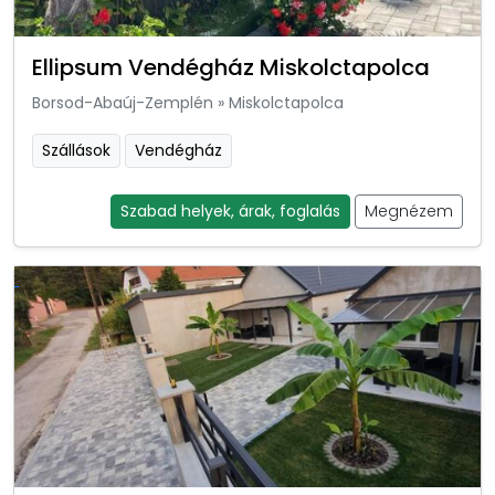
Ellipsum Vendégház Miskolctapolca
Borsod-Abaúj-Zemplén
»
Miskolctapolca
Szállások
Vendégház
Szabad helyek, árak, foglalás
Megnézem