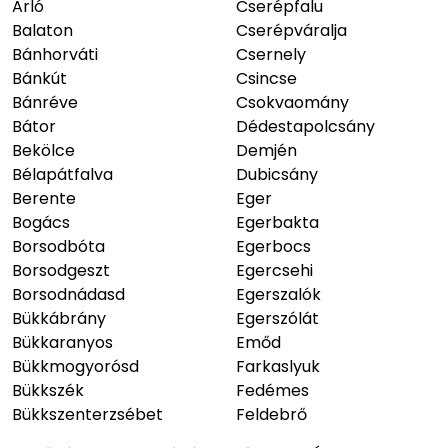
Arló
Cserépfalu
Balaton
Cserépváralja
Bánhorváti
Csernely
Bánkút
Csincse
Bánréve
Csokvaomány
Bátor
Dédestapolcsány
Bekölce
Demjén
Bélapátfalva
Dubicsány
Berente
Eger
Bogács
Egerbakta
Borsodbóta
Egerbocs
Borsodgeszt
Egercsehi
Borsodnádasd
Egerszalók
Bükkábrány
Egerszólát
Bükkaranyos
Emőd
Bükkmogyorósd
Farkaslyuk
Bükkszék
Fedémes
Bükkszenterzsébet
Feldebrő