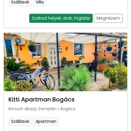
Szállások
Villa
Szabad helyek, árak, foglalás
Megnézem
Kitti Apartman Bogács
Borsod-Abaúj-Zemplén
»
Bogács
Szállások
Apartman