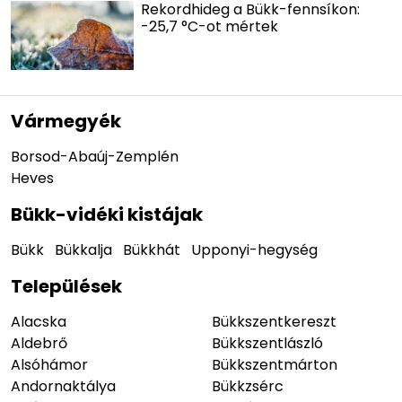
Rekordhideg a Bükk-fennsíkon:
-25,7 °C-ot mértek
Vármegyék
Borsod-Abaúj-Zemplén
Heves
Bükk-vidéki kistájak
Bükk
Bükkalja
Bükkhát
Upponyi-hegység
Települések
Alacska
Bükkszentkereszt
Aldebrő
Bükkszentlászló
Alsóhámor
Bükkszentmárton
Andornaktálya
Bükkzsérc