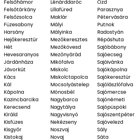
Felsőhámor
Lénárddaróc
Ózd
Felsőtárkány
Lillafüred
Parasznya
Felsőzsolca
Maklár
Pétervására
Füzesabony
Mályi
Putnok
Harsány
Mályinka
Radostyán
Hejőkeresztúr
Mezőkeresztes
Répáshuta
Hét
Mezőkövesd
Sajóbábony
Hevesaranyos
Mezőnyárád
Sajóecseg
Járdánháza
Mikófalva
Sajóivánka
Jávorkút
Miskolc
Sajókápolna
Kács
Miskolctapolca
Sajókeresztúr
Kál
Mocsolyástelep
Sajólászlófalva
Kápolna
Mónosbél
Sajómercse
Kazincbarcika
Nagybarca
Sajónémeti
Kerecsend
Nagytálya
Sajópüspöki
Királd
Nagyvisnyó
Sajószentpéter
Kisfüzes
Nekézseny
Sajóvelezd
Kisgyőr
Noszvaj
Sály
Kistokaj
Novaj
Sáta