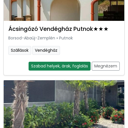
Ácsingózó Vendégház Putnok★★★
Borsod-Abaúj-Zemplén
»
Putnok
Szállások
Vendégház
Szabad helyek, árak, foglalás
Megnézem