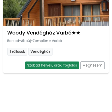
Woody Vendégház Varbó★★
Borsod-Abaúj-Zemplén
»
Varbó
Szállások
Vendégház
Szabad helyek, árak, foglalás
Megnézem