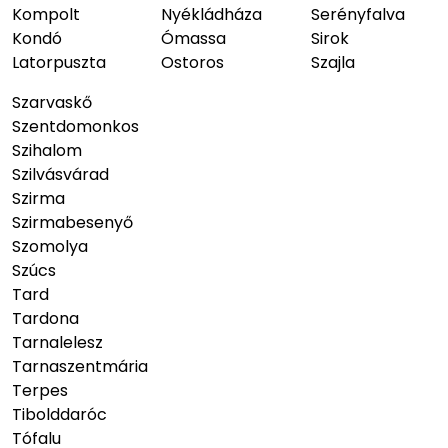
Kompolt
Nyékládháza
Serényfalva
Kondó
Ómassa
Sirok
Latorpuszta
Ostoros
Szajla
Szarvaskő
Szentdomonkos
Szihalom
Szilvásvárad
Szirma
Szirmabesenyő
Szomolya
Szúcs
Tard
Tardona
Tarnalelesz
Tarnaszentmária
Terpes
Tibolddaróc
Tófalu