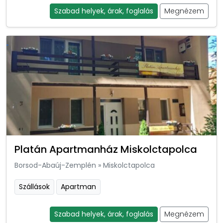
Szabad helyek, árak, foglalás
Megnézem
Platán Apartmanház Miskolctapolca
Borsod-Abaúj-Zemplén
»
Miskolctapolca
Szállások
Apartman
Szabad helyek, árak, foglalás
Megnézem