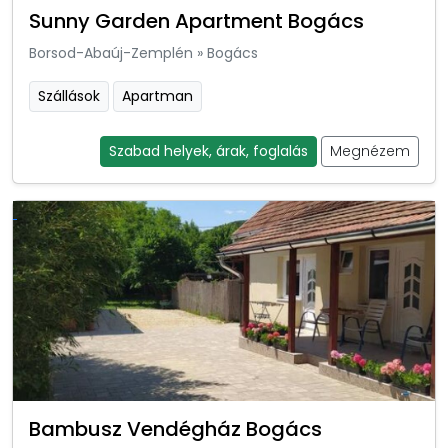
Sunny Garden Apartment Bogács
Borsod-Abaúj-Zemplén
»
Bogács
Szállások
Apartman
Szabad helyek, árak, foglalás
Megnézem
Bambusz Vendégház Bogács