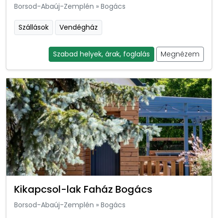
Borsod-Abaúj-Zemplén
»
Bogács
Szállások
Vendégház
Szabad helyek, árak, foglalás
Megnézem
Kikapcsol-lak Faház Bogács
Borsod-Abaúj-Zemplén
»
Bogács