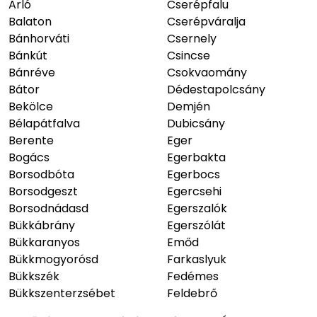
Arló
Cserépfalu
Balaton
Cserépváralja
Bánhorváti
Csernely
Bánkút
Csincse
Bánréve
Csokvaomány
Bátor
Dédestapolcsány
Bekölce
Demjén
Bélapátfalva
Dubicsány
Berente
Eger
Bogács
Egerbakta
Borsodbóta
Egerbocs
Borsodgeszt
Egercsehi
Borsodnádasd
Egerszalók
Bükkábrány
Egerszólát
Bükkaranyos
Emőd
Bükkmogyorósd
Farkaslyuk
Bükkszék
Fedémes
Bükkszenterzsébet
Feldebrő