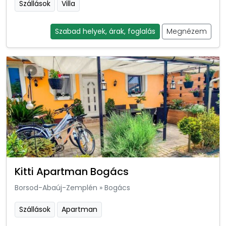
Szállások
Villa
Szabad helyek, árak, foglalás
Megnézem
Kitti Apartman Bogács
Borsod-Abaúj-Zemplén
»
Bogács
Szállások
Apartman