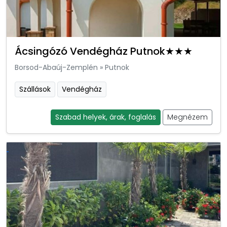
Ácsingózó Vendégház Putnok★★★
Borsod-Abaúj-Zemplén
»
Putnok
Szállások
Vendégház
Szabad helyek, árak, foglalás
Megnézem