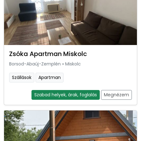
Zsóka Apartman Miskolc
Borsod-Abaúj-Zemplén
»
Miskolc
Szállások
Apartman
Szabad helyek, árak, foglalás
Megnézem