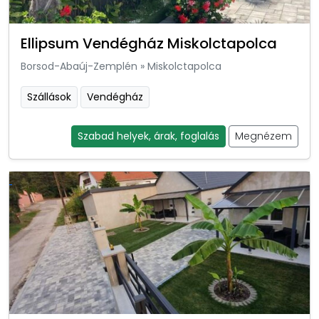
Ellipsum Vendégház Miskolctapolca
Borsod-Abaúj-Zemplén
»
Miskolctapolca
Szállások
Vendégház
Szabad helyek, árak, foglalás
Megnézem