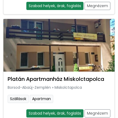
Szabad helyek, árak, foglalás
Megnézem
Platán Apartmanház Miskolctapolca
Borsod-Abaúj-Zemplén
»
Miskolctapolca
Szállások
Apartman
Szabad helyek, árak, foglalás
Megnézem