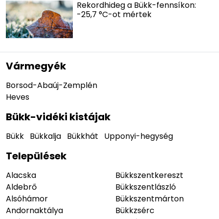
Rekordhideg a Bükk-fennsíkon:
-25,7 °C-ot mértek
Vármegyék
Borsod-Abaúj-Zemplén
Heves
Bükk-vidéki kistájak
Bükk
Bükkalja
Bükkhát
Upponyi-hegység
Települések
Alacska
Bükkszentkereszt
Aldebrő
Bükkszentlászló
Alsóhámor
Bükkszentmárton
Andornaktálya
Bükkzsérc