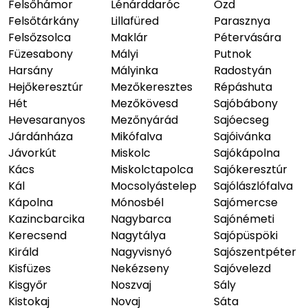
Felsőhámor
Lénárddaróc
Ózd
Felsőtárkány
Lillafüred
Parasznya
Felsőzsolca
Maklár
Pétervására
Füzesabony
Mályi
Putnok
Harsány
Mályinka
Radostyán
Hejőkeresztúr
Mezőkeresztes
Répáshuta
Hét
Mezőkövesd
Sajóbábony
Hevesaranyos
Mezőnyárád
Sajóecseg
Járdánháza
Mikófalva
Sajóivánka
Jávorkút
Miskolc
Sajókápolna
Kács
Miskolctapolca
Sajókeresztúr
Kál
Mocsolyástelep
Sajólászlófalva
Kápolna
Mónosbél
Sajómercse
Kazincbarcika
Nagybarca
Sajónémeti
Kerecsend
Nagytálya
Sajópüspöki
Királd
Nagyvisnyó
Sajószentpéter
Kisfüzes
Nekézseny
Sajóvelezd
Kisgyőr
Noszvaj
Sály
Kistokaj
Novaj
Sáta