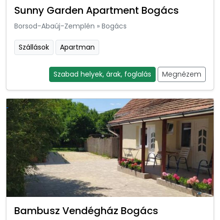
Sunny Garden Apartment Bogács
Borsod-Abaúj-Zemplén
»
Bogács
Szállások
Apartman
Szabad helyek, árak, foglalás
Megnézem
Bambusz Vendégház Bogács