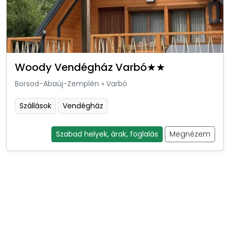
Woody Vendégház Varbó★★
Borsod-Abaúj-Zemplén
»
Varbó
Szállások
Vendégház
Szabad helyek, árak, foglalás
Megnézem