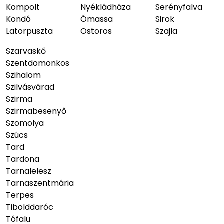
Kompolt
Nyékládháza
Serényfalva
Kondó
Ómassa
Sirok
Latorpuszta
Ostoros
Szajla
Szarvaskő
Szentdomonkos
Szihalom
Szilvásvárad
Szirma
Szirmabesenyő
Szomolya
Szúcs
Tard
Tardona
Tarnalelesz
Tarnaszentmária
Terpes
Tibolddaróc
Tófalu