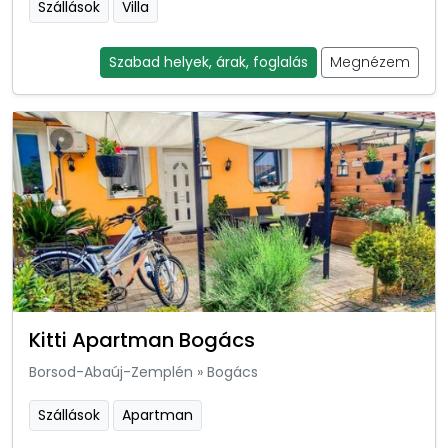
Szállások
Villa
Szabad helyek, árak, foglalás
Megnézem
Kitti Apartman Bogács
Borsod-Abaúj-Zemplén
»
Bogács
Szállások
Apartman