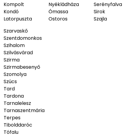
Kompolt
Nyékládháza
Serényfalva
Kondó
Ómassa
Sirok
Latorpuszta
Ostoros
Szajla
Szarvaskő
Szentdomonkos
Szihalom
Szilvásvárad
Szirma
Szirmabesenyő
Szomolya
Szúcs
Tard
Tardona
Tarnalelesz
Tarnaszentmária
Terpes
Tibolddaróc
Tófalu