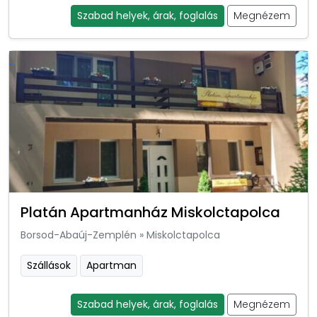
Szabad helyek, árak, foglalás
Megnézem
Platán Apartmanház Miskolctapolca
Borsod-Abaúj-Zemplén
»
Miskolctapolca
Szállások
Apartman
Szabad helyek, árak, foglalás
Megnézem