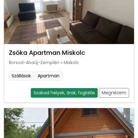
Zsóka Apartman Miskolc
Borsod-Abaúj-Zemplén
»
Miskolc
Szállások
Apartman
Szabad helyek, árak, foglalás
Megnézem