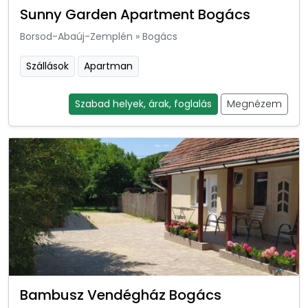
Sunny Garden Apartment Bogács
Borsod-Abaúj-Zemplén
»
Bogács
Szállások
Apartman
Szabad helyek, árak, foglalás
Megnézem
Bambusz Vendégház Bogács