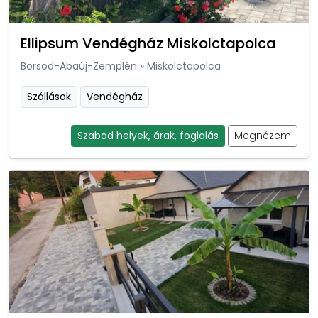
Ellipsum Vendégház Miskolctapolca
Borsod-Abaúj-Zemplén
»
Miskolctapolca
Szállások
Vendégház
Szabad helyek, árak, foglalás
Megnézem