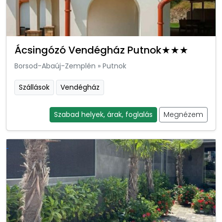
Ácsingózó Vendégház Putnok★★★
Borsod-Abaúj-Zemplén
»
Putnok
Szállások
Vendégház
Szabad helyek, árak, foglalás
Megnézem