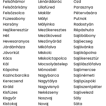
Felsőhámor
Lénárddaróc
Ózd
Felsőtárkány
Lillafüred
Parasznya
Felsőzsolca
Maklár
Pétervására
Füzesabony
Mályi
Putnok
Harsány
Mályinka
Radostyán
Hejőkeresztúr
Mezőkeresztes
Répáshuta
Hét
Mezőkövesd
Sajóbábony
Hevesaranyos
Mezőnyárád
Sajóecseg
Járdánháza
Mikófalva
Sajóivánka
Jávorkút
Miskolc
Sajókápolna
Kács
Miskolctapolca
Sajókeresztúr
Kál
Mocsolyástelep
Sajólászlófalva
Kápolna
Mónosbél
Sajómercse
Kazincbarcika
Nagybarca
Sajónémeti
Kerecsend
Nagytálya
Sajópüspöki
Királd
Nagyvisnyó
Sajószentpéter
Kisfüzes
Nekézseny
Sajóvelezd
Kisgyőr
Noszvaj
Sály
Kistokaj
Novaj
Sáta