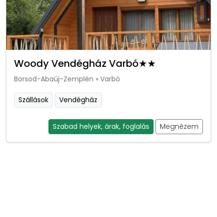
Woody Vendégház Varbó★★
Borsod-Abaúj-Zemplén
»
Varbó
Szállások
Vendégház
Szabad helyek, árak, foglalás
Megnézem