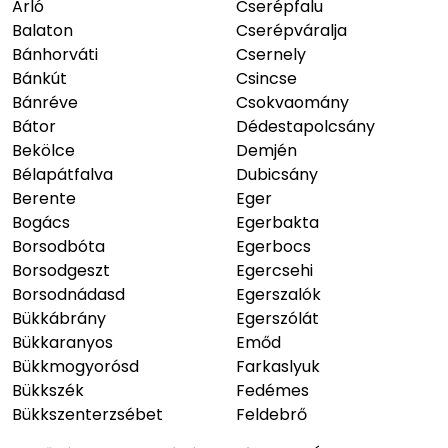
Arló
Cserépfalu
Balaton
Cserépváralja
Bánhorváti
Csernely
Bánkút
Csincse
Bánréve
Csokvaomány
Bátor
Dédestapolcsány
Bekölce
Demjén
Bélapátfalva
Dubicsány
Berente
Eger
Bogács
Egerbakta
Borsodbóta
Egerbocs
Borsodgeszt
Egercsehi
Borsodnádasd
Egerszalók
Bükkábrány
Egerszólát
Bükkaranyos
Emőd
Bükkmogyorósd
Farkaslyuk
Bükkszék
Fedémes
Bükkszenterzsébet
Feldebrő