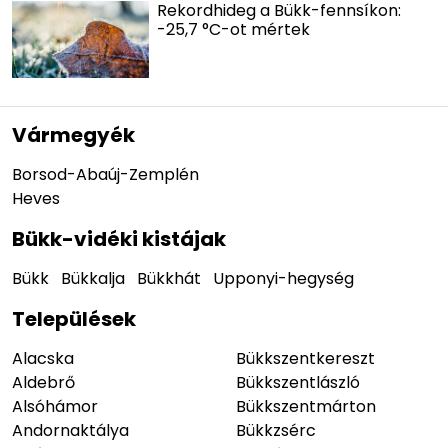
Rekordhideg a Bükk-fennsíkon:
-25,7 °C-ot mértek
Vármegyék
Borsod-Abaúj-Zemplén
Heves
Bükk-vidéki kistájak
Bükk
Bükkalja
Bükkhát
Upponyi-hegység
Települések
Alacska
Bükkszentkereszt
Aldebrő
Bükkszentlászló
Alsóhámor
Bükkszentmárton
Andornaktálya
Bükkzsérc