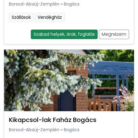
Borsod-Abaúj-Zemplén
»
Bogács
Szállások
Vendégház
Szabad helyek, árak, foglalás
Megnézem
Kikapcsol-lak Faház Bogács
Borsod-Abaúj-Zemplén
»
Bogács