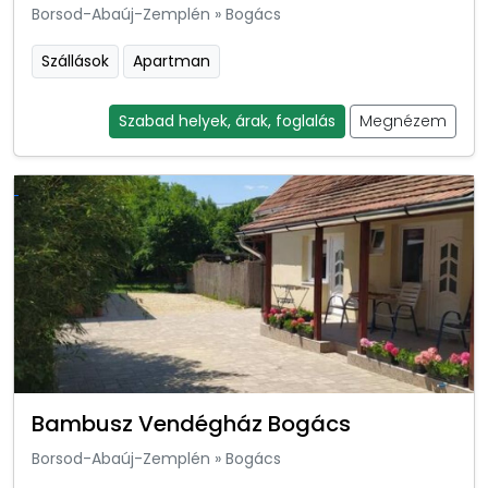
Borsod-Abaúj-Zemplén
»
Bogács
Szállások
Apartman
Szabad helyek, árak, foglalás
Megnézem
Bambusz Vendégház Bogács
Borsod-Abaúj-Zemplén
»
Bogács