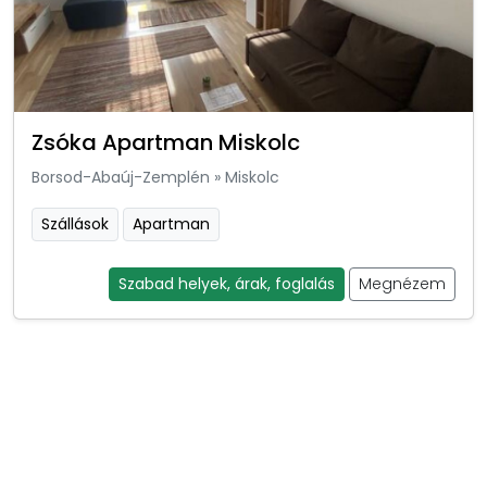
Zsóka Apartman Miskolc
Borsod-Abaúj-Zemplén
»
Miskolc
Szállások
Apartman
Szabad helyek, árak, foglalás
Megnézem