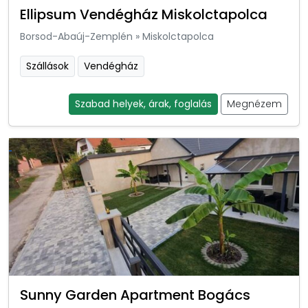
Ellipsum Vendégház Miskolctapolca
Borsod-Abaúj-Zemplén
»
Miskolctapolca
Szállások
Vendégház
Szabad helyek, árak, foglalás
Megnézem
Sunny Garden Apartment Bogács