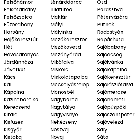
Felsőhámor
Lénárddaróc
Ózd
Felsőtárkány
Lillafüred
Parasznya
Felsőzsolca
Maklár
Pétervására
Füzesabony
Mályi
Putnok
Harsány
Mályinka
Radostyán
Hejőkeresztúr
Mezőkeresztes
Répáshuta
Hét
Mezőkövesd
Sajóbábony
Hevesaranyos
Mezőnyárád
Sajóecseg
Járdánháza
Mikófalva
Sajóivánka
Jávorkút
Miskolc
Sajókápolna
Kács
Miskolctapolca
Sajókeresztúr
Kál
Mocsolyástelep
Sajólászlófalva
Kápolna
Mónosbél
Sajómercse
Kazincbarcika
Nagybarca
Sajónémeti
Kerecsend
Nagytálya
Sajópüspöki
Királd
Nagyvisnyó
Sajószentpéter
Kisfüzes
Nekézseny
Sajóvelezd
Kisgyőr
Noszvaj
Sály
Kistokaj
Novaj
Sáta