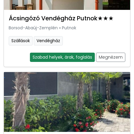
Ácsingózó Vendégház Putnok★★★
Borsod-Abaúj-Zemplén
»
Putnok
Szállások
Vendégház
Szabad helyek, árak, foglalás
Megnézem