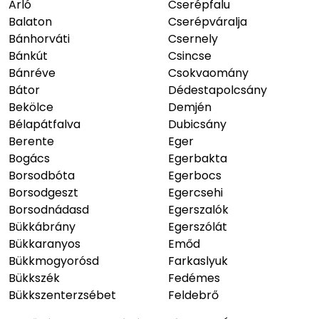
Arló
Cserépfalu
Balaton
Cserépváralja
Bánhorváti
Csernely
Bánkút
Csincse
Bánréve
Csokvaomány
Bátor
Dédestapolcsány
Bekölce
Demjén
Bélapátfalva
Dubicsány
Berente
Eger
Bogács
Egerbakta
Borsodbóta
Egerbocs
Borsodgeszt
Egercsehi
Borsodnádasd
Egerszalók
Bükkábrány
Egerszólát
Bükkaranyos
Emőd
Bükkmogyorósd
Farkaslyuk
Bükkszék
Fedémes
Bükkszenterzsébet
Feldebrő