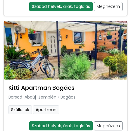
Szabad helyek, árak, foglalás
Megnézem
Kitti Apartman Bogács
Borsod-Abaúj-Zemplén
»
Bogács
Szállások
Apartman
Szabad helyek, árak, foglalás
Megnézem