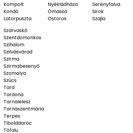
Kompolt
Nyékládháza
Serényfalva
Kondó
Ómassa
Sirok
Latorpuszta
Ostoros
Szajla
Szarvaskő
Szentdomonkos
Szihalom
Szilvásvárad
Szirma
Szirmabesenyő
Szomolya
Szúcs
Tard
Tardona
Tarnalelesz
Tarnaszentmária
Terpes
Tibolddaróc
Tófalu