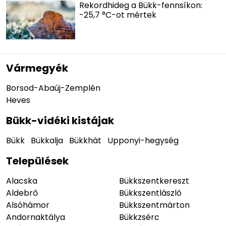
Rekordhideg a Bükk-fennsíkon:
-25,7 °C-ot mértek
Vármegyék
Borsod-Abaúj-Zemplén
Heves
Bükk-vidéki kistájak
Bükk
Bükkalja
Bükkhát
Upponyi-hegység
Települések
Alacska
Bükkszentkereszt
Aldebrő
Bükkszentlászló
Alsóhámor
Bükkszentmárton
Andornaktálya
Bükkzsérc