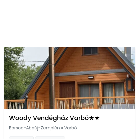
Woody Vendégház Varbó★★
Borsod-Abaúj-Zemplén
»
Varbó