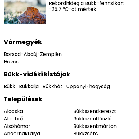
Rekordhideg a Bükk-fennsíkon:
-25,7 °C-ot mértek
Vármegyék
Borsod-Abaúj-Zemplén
Heves
Bükk-vidéki kistájak
Bükk
Bükkalja
Bükkhát
Upponyi-hegység
Települések
Alacska
Bükkszentkereszt
Aldebrő
Bükkszentlászló
Alsóhámor
Bükkszentmárton
Andornaktálya
Bükkzsérc