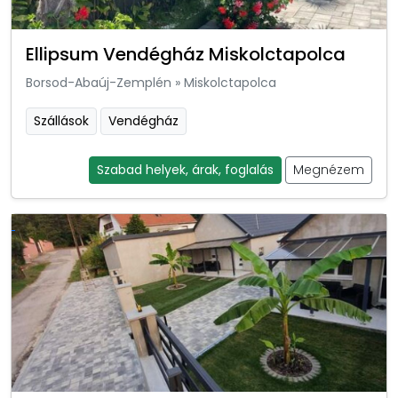
Ellipsum Vendégház Miskolctapolca
Borsod-Abaúj-Zemplén
»
Miskolctapolca
Szállások
Vendégház
Szabad helyek, árak, foglalás
Megnézem