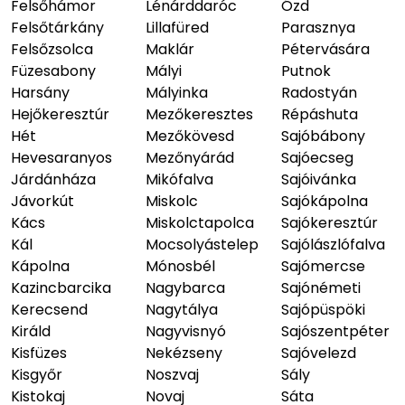
Felsőhámor
Lénárddaróc
Ózd
Felsőtárkány
Lillafüred
Parasznya
Felsőzsolca
Maklár
Pétervására
Füzesabony
Mályi
Putnok
Harsány
Mályinka
Radostyán
Hejőkeresztúr
Mezőkeresztes
Répáshuta
Hét
Mezőkövesd
Sajóbábony
Hevesaranyos
Mezőnyárád
Sajóecseg
Járdánháza
Mikófalva
Sajóivánka
Jávorkút
Miskolc
Sajókápolna
Kács
Miskolctapolca
Sajókeresztúr
Kál
Mocsolyástelep
Sajólászlófalva
Kápolna
Mónosbél
Sajómercse
Kazincbarcika
Nagybarca
Sajónémeti
Kerecsend
Nagytálya
Sajópüspöki
Királd
Nagyvisnyó
Sajószentpéter
Kisfüzes
Nekézseny
Sajóvelezd
Kisgyőr
Noszvaj
Sály
Kistokaj
Novaj
Sáta