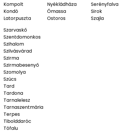
Kompolt
Nyékládháza
Serényfalva
Kondó
Ómassa
Sirok
Latorpuszta
Ostoros
Szajla
Szarvaskő
Szentdomonkos
Szihalom
Szilvásvárad
Szirma
Szirmabesenyő
Szomolya
Szúcs
Tard
Tardona
Tarnalelesz
Tarnaszentmária
Terpes
Tibolddaróc
Tófalu