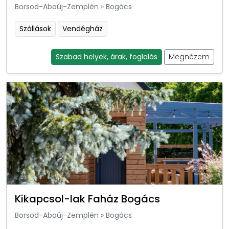
Borsod-Abaúj-Zemplén
»
Bogács
Szállások
Vendégház
Szabad helyek, árak, foglalás
Megnézem
Kikapcsol-lak Faház Bogács
Borsod-Abaúj-Zemplén
»
Bogács