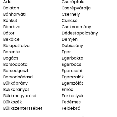
Arló
Cserépfalu
Balaton
Cserépváralja
Bánhorváti
Csernely
Bánkút
Csincse
Bánréve
Csokvaomány
Bátor
Dédestapolcsány
Bekölce
Demjén
Bélapátfalva
Dubicsány
Berente
Eger
Bogács
Egerbakta
Borsodbóta
Egerbocs
Borsodgeszt
Egercsehi
Borsodnádasd
Egerszalók
Bükkábrány
Egerszólát
Bükkaranyos
Emőd
Bükkmogyorósd
Farkaslyuk
Bükkszék
Fedémes
Bükkszenterzsébet
Feldebrő