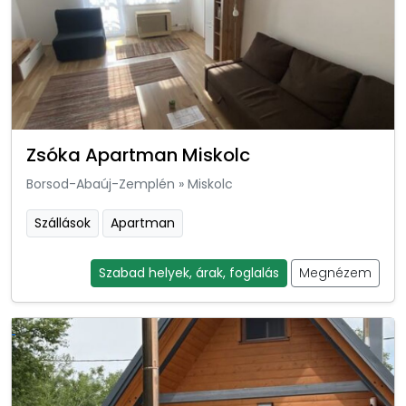
Zsóka Apartman Miskolc
Borsod-Abaúj-Zemplén
»
Miskolc
Szállások
Apartman
Szabad helyek, árak, foglalás
Megnézem