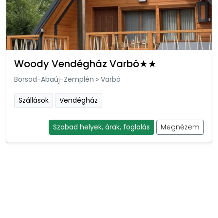
Woody Vendégház Varbó★★
Borsod-Abaúj-Zemplén
»
Varbó
Szállások
Vendégház
Szabad helyek, árak, foglalás
Megnézem