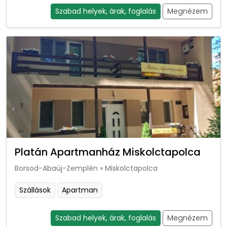
Szabad helyek, árak, foglalás
Megnézem
Platán Apartmanház Miskolctapolca
Borsod-Abaúj-Zemplén
»
Miskolctapolca
Szállások
Apartman
Szabad helyek, árak, foglalás
Megnézem