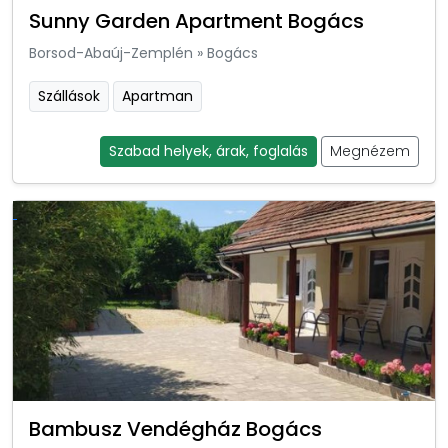
Sunny Garden Apartment Bogács
Borsod-Abaúj-Zemplén
»
Bogács
Szállások
Apartman
Szabad helyek, árak, foglalás
Megnézem
Bambusz Vendégház Bogács