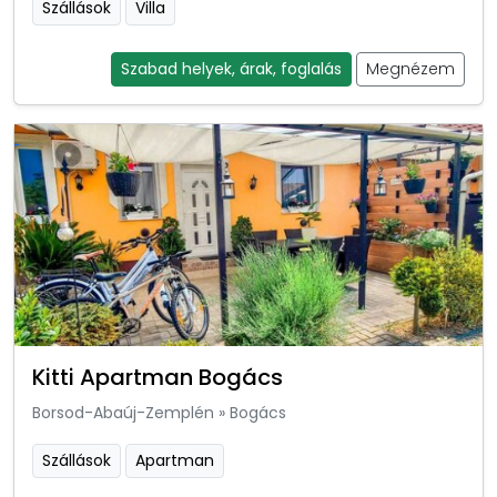
Szállások
Villa
Szabad helyek, árak, foglalás
Megnézem
Kitti Apartman Bogács
Borsod-Abaúj-Zemplén
»
Bogács
Szállások
Apartman