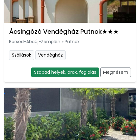
Ácsingózó Vendégház Putnok★★★
Borsod-Abaúj-Zemplén
»
Putnok
Szállások
Vendégház
Szabad helyek, árak, foglalás
Megnézem